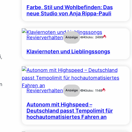
Farbe, Stil und Wohlbefinden: Das
neue Studio von Anja Rippa-Pauli
Revierverhalten
Anzeige
Klicks:
2499
Klaviernoten und Lieblingssongs
,
n
Revierverhalten
Anzeige
Klicks:
1148
Autonom mit Highspeed –
Deutschland passt Tempolimit für
hochautomatisiertes Fahren an