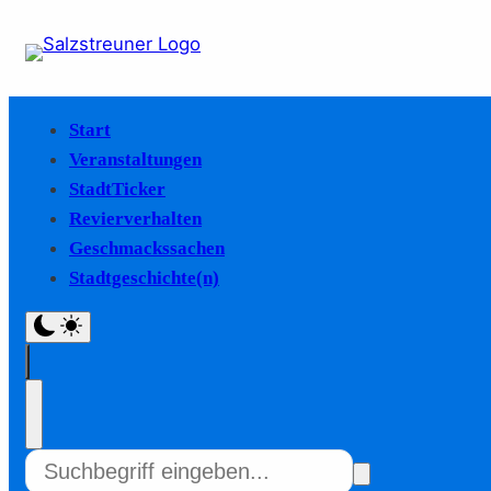
Start
Veranstaltungen
StadtTicker
Revierverhalten
Geschmackssachen
Stadtgeschichte(n)