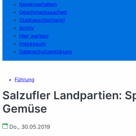
Revierverhalten
Geschmackssachen
Stadtgeschichte(n)
Archiv
Hier werben
Impressum
Datenschutzerklärung
Führung
Salzufler Landpartien: Sp
Gemüse
Do., 30.05.2019