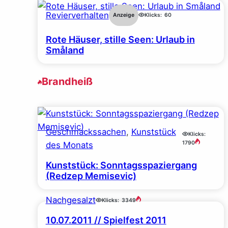
Revierverhalten
Anzeige
Klicks:
60
Rote Häuser, stille Seen: Urlaub in
Småland
Brandheiß
Geschmackssachen
, 
Kunststück
Klicks:
1790
des Monats
Kunststück: Sonntagsspaziergang
(Redzep Memisevic)
Nachgesalzt
Klicks:
3349
10.07.2011 // Spielfest 2011