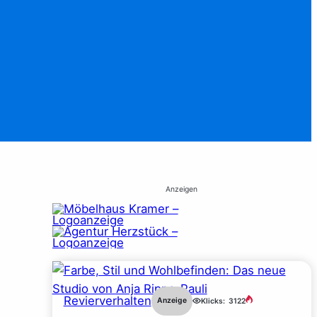
Anzeigen
Revierverhalten
Anzeige
Klicks:
3122