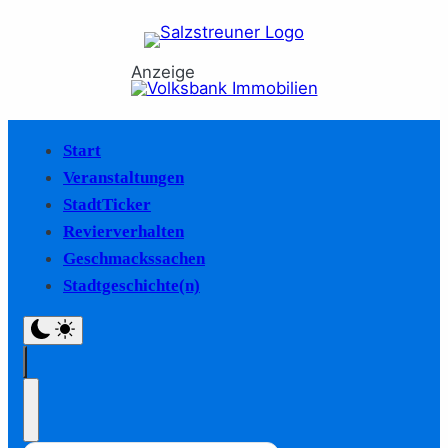
Anzeige
Start
Veranstaltungen
StadtTicker
Revierverhalten
Geschmackssachen
Stadtgeschichte(n)