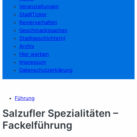
Veranstaltungen
StadtTicker
Revierverhalten
Geschmackssachen
Stadtgeschichte(n)
Archiv
Hier werben
Impressum
Datenschutzerklärung
Führung
Salzufler Spezialitäten –
Fackelführung