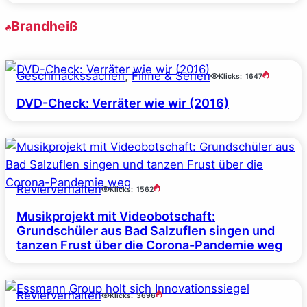
Brandheiß
Geschmackssachen
, 
Filme & Serien
Klicks:
1647
DVD-Check: Verräter wie wir (2016)
Revierverhalten
Klicks:
1562
Musikprojekt mit Videobotschaft:
Grundschüler aus Bad Salzuflen singen und
tanzen Frust über die Corona-Pandemie weg
Revierverhalten
Klicks:
3696