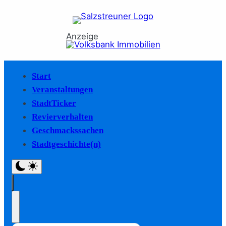
Anzeige
Start
Veranstaltungen
StadtTicker
Revierverhalten
Geschmackssachen
Stadtgeschichte(n)