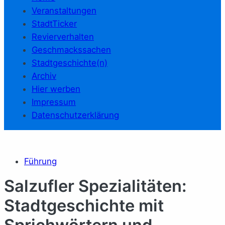
Veranstaltungen
StadtTicker
Revierverhalten
Geschmackssachen
Stadtgeschichte(n)
Archiv
Hier werben
Impressum
Datenschutzerklärung
Führung
Salzufler Spezialitäten:
Stadtgeschichte mit
Sprichwörtern und