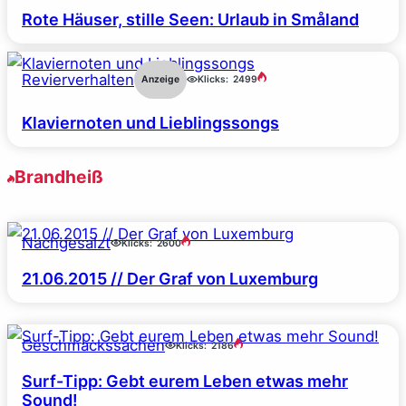
Rote Häuser, stille Seen: Urlaub in Småland
Revierverhalten
Anzeige
Klicks:
2499
Klaviernoten und Lieblingssongs
Brandheiß
Nachgesalzt
Klicks:
2600
21.06.2015 // Der Graf von Luxemburg
Geschmackssachen
Klicks:
2186
Surf-Tipp: Gebt eurem Leben etwas mehr
Sound!