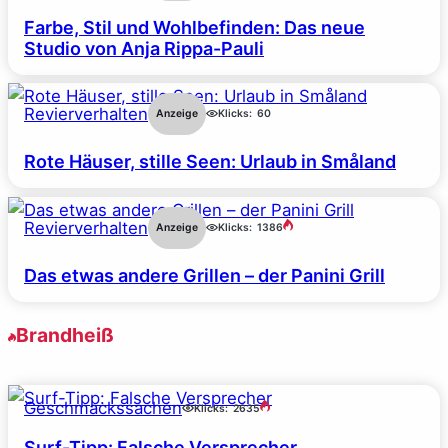
Farbe, Stil und Wohlbefinden: Das neue
Studio von Anja Rippa-Pauli
Revierverhalten
Anzeige
Klicks:
60
Rote Häuser, stille Seen: Urlaub in Småland
Revierverhalten
Anzeige
Klicks:
1386
Das etwas andere Grillen – der Panini Grill
Brandheiß
Geschmackssachen
Klicks:
2635
Surf-Tipp: Falsche Versprecher