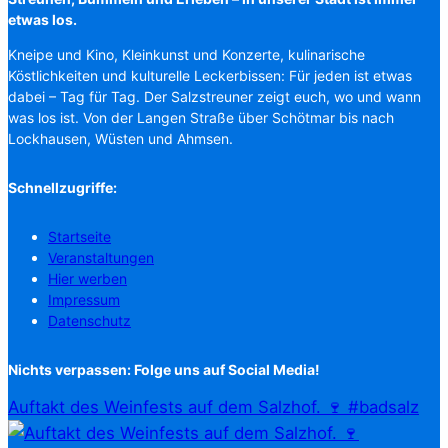
etwas los.
Kneipe und Kino, Kleinkunst und Konzerte, kulinarische
Köstlichkeiten und kulturelle Leckerbissen: Für jeden ist etwas
dabei – Tag für Tag. Der Salzstreuner zeigt euch, wo und wann
was los ist. Von der Langen Straße über Schötmar bis nach
Lockhausen, Wüsten und Ahmsen.
Schnellzugriffe:
Startseite
Veranstaltungen
Hier werben
Impressum
Datenschutz
Nichts verpassen: Folge uns auf Social Media!
Auftakt des Weinfests auf dem Salzhof. 🍷 #badsalz