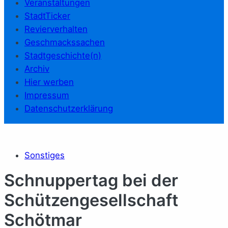
Veranstaltungen
StadtTicker
Revierverhalten
Geschmackssachen
Stadtgeschichte(n)
Archiv
Hier werben
Impressum
Datenschutzerklärung
Sonstiges
Schnup­per­tag bei der
Schüt­zen­ge­sell­schaft
Schöt­mar