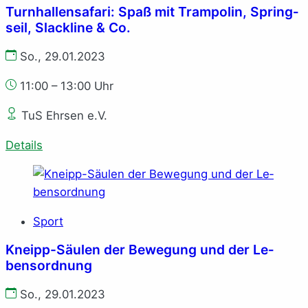
Turn­hal­len­sa­fa­ri: Spaß mit Tram­po­lin, Spring­
seil, Slack­li­ne & Co.
So., 29.01.2023
11:00 – 13:00 Uhr
TuS Ehrsen e.V.
Details
Sport
Kneipp-Säu­len der Be­we­gung und der Le­
bens­ord­nung
So., 29.01.2023