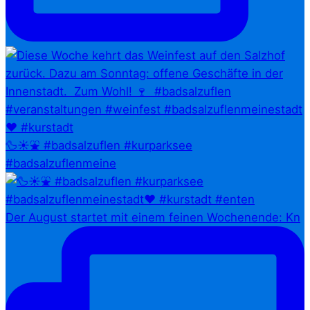
🦆☀️⛲ #badsalzuflen #kurparksee
#badsalzuflenmeine
Der August startet mit einem feinen Wochenende: Kn