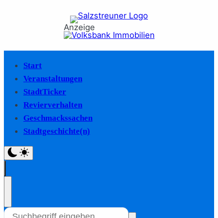
Anzeige
Start
Veranstaltungen
StadtTicker
Revierverhalten
Geschmackssachen
Stadtgeschichte(n)