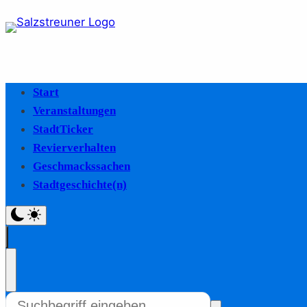
Start
Veranstaltungen
StadtTicker
Revierverhalten
Geschmackssachen
Stadtgeschichte(n)