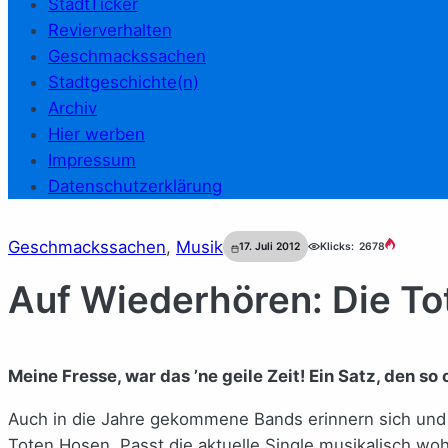
StadtTicker
Revierverhalten
Geschmackssachen
Stadtgeschichte(n)
Archiv
Hier werben
Impressum
Datenschutzerklärung
Geschmackssachen
, 
Musik
17. Juli 2012
Klicks:
2678
Auf Wiederhören: Die To
Meine Fresse, war das ’ne geile Zeit! Ein Satz, den so
Auch in die Jahre gekommene Bands erinnern sich und i
Toten Hosen. Passt die aktuelle Single musikalisch wo