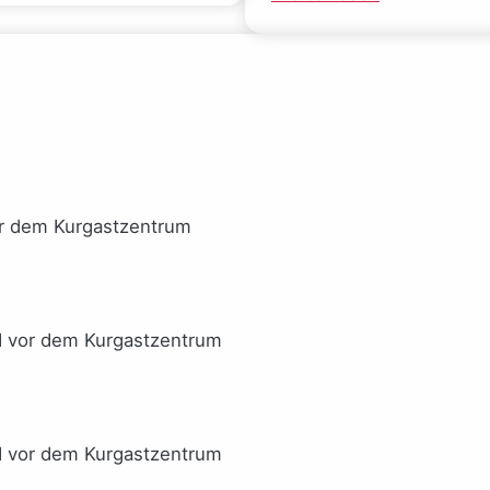
Ideale
Mal
verlor
gucken
(Sarah
(Josephine
Wynn-
Gauck)
Williams)
or dem Kurgastzentrum
I vor dem Kurgastzentrum
I vor dem Kurgastzentrum