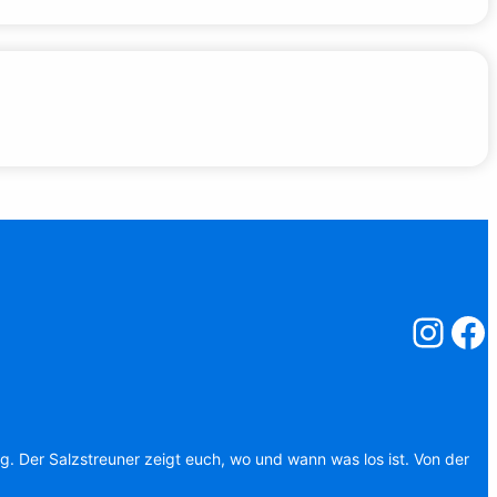
Salzstreuner
Salzst
ag. Der Salzstreuner zeigt euch, wo und wann was los ist. Von der