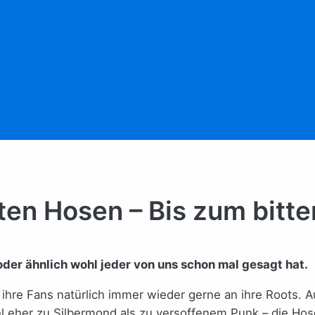
ten Hosen – Bis zum bitte
 oder ähnlich wohl jeder von uns schon mal gesagt hat.
hre Fans natürlich immer wieder gerne an ihre Roots. A
hl eher zu Silbermond als zu versoffenem Punk – die Hos