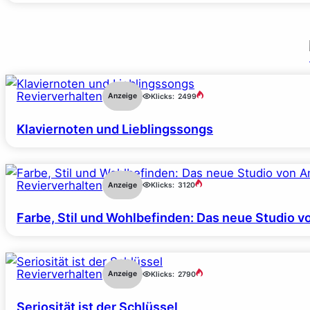
Revierverhalten
Anzeige
Klicks:
2499
Klaviernoten und Lieblingssongs
Revierverhalten
Anzeige
Klicks:
3120
Farbe, Stil und Wohlbefinden: Das neue Studio v
Revierverhalten
Anzeige
Klicks:
2790
Seriosität ist der Schlüssel