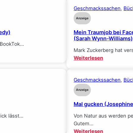
Geschmackssachen
, 
Büc
Anzeige
edy)
Mein Traumjob bei Face
(Sarah Wynn-Williams)
f BookTok…
Mark Zuckerberg hat ver
:
Weiterlesen
Mein
Traumjob
Geschmackssachen
, 
Büc
bei
Facebook
Anzeige
und
Mal gucken (Josephin
wie
ich
$ick lässt…
Von Natur aus werden pe
alle
Gutem…
meine
:
Weiterlesen