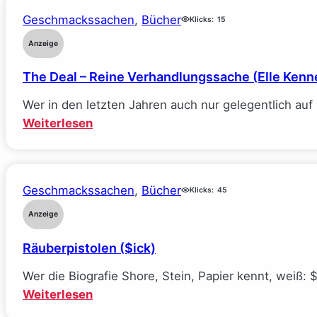
Geschmackssachen
, 
Bücher
Klicks:
15
Anzeige
The Deal – Reine Verhandlungssache (Elle Kenn
Wer in den letzten Jahren auch nur gelegentlich au
:
Weiterlesen
The
Deal
–
Geschmackssachen
, 
Bücher
Klicks:
45
Reine
Verhandlungssache
Anzeige
(Elle
Räuberpistolen ($ick)
Kennedy)
Wer die Biografie Shore, Stein, Papier kennt, weiß: 
:
Weiterlesen
Räuberpistolen