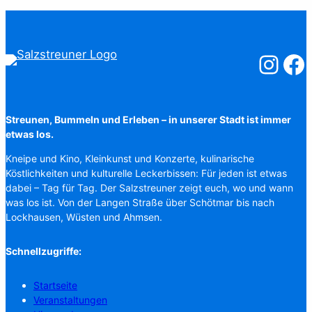
Salzstreuner
Salzst
Streunen, Bummeln und Erleben – in unserer Stadt ist immer
etwas los.
Kneipe und Kino, Kleinkunst und Konzerte, kulinarische
Köstlichkeiten und kulturelle Leckerbissen: Für jeden ist etwas
dabei – Tag für Tag. Der Salzstreuner zeigt euch, wo und wann
was los ist. Von der Langen Straße über Schötmar bis nach
Lockhausen, Wüsten und Ahmsen.
Schnellzugriffe:
Startseite
Veranstaltungen