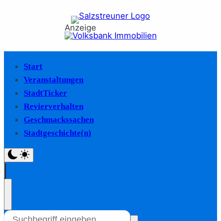
Anzeige
Start
Veranstaltungen
StadtTicker
Revierverhalten
Geschmackssachen
Stadtgeschichte(n)