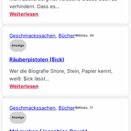
verhindern. Dass es…
:
Weiterlesen
Mein
Traumjob
Geschmackssachen
, 
Bücher
bei
Klicks:
45
Facebook
Anzeige
und
Räuberpistolen ($ick)
wie
ich
Wer die Biografie Shore, Stein, Papier kennt,
alle
weiß: $ick lässt…
meine
:
Weiterlesen
Ideale
Räuberpistolen
verlor
($ick)
(Sarah
Geschmackssachen
, 
Bücher
Klicks:
17
Wynn-
Anzeige
Williams)