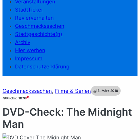
Veranstaltungen
StadtTicker
Revierverhalten
Geschmackssachen
Stadtgeschichte(n)
Archiv
Hier werben
Impressum
Datenschutzerklärung
Geschmackssachen
, 
Filme & Serien
13. März 2018
Klicks:
1876
DVD-Check: The Midnight
Man