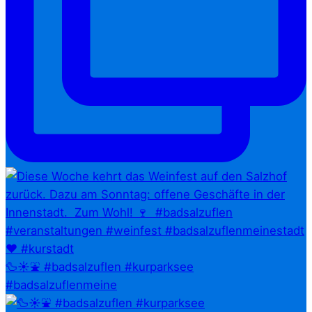
🦆☀️⛲ #badsalzuflen #kurparksee
#badsalzuflenmeine