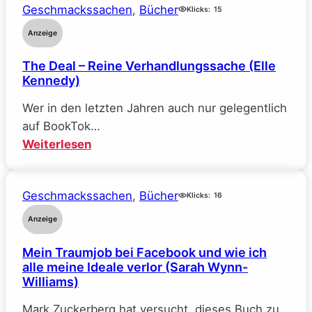
Geschmackssachen
, 
Bücher
Klicks:
15
Anzeige
The Deal – Reine Verhandlungssache (Elle
Kennedy)
Wer in den letzten Jahren auch nur gelegentlich
auf BookTok…
:
Weiterlesen
The
Deal
Geschmackssachen
, 
Bücher
–
Klicks:
16
Reine
Anzeige
Verhandlungssache
Mein Traumjob bei Facebook und wie ich
(Elle
alle meine Ideale verlor (Sarah Wynn-
Kennedy)
Williams)
Mark Zuckerberg hat versucht, dieses Buch zu