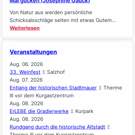
Mal gucken (Josephine Gauck)
Von Natur aus werden persönliche
Schicksalsschläge selten mit etwas Gutem…
:
Weiterlesen
Mal
gucken
Veranstaltungen
(Josephine
Gauck)
Aug.
06.
2026
33. Weinfest
Salzhof
Aug.
07.
2026
Entlang der historischen Stadtmauer
Therme
III vor dem Kurgastzentrum
Aug.
08.
2026
ErLEBE die Gradierwerke
Kurpark
Aug.
08.
2026
Rundgang durch die historische Altstadt
Therme III vor dem Kurgastzentrum