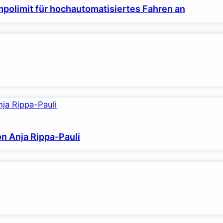
polimit für hochautomatisiertes Fahren an
on Anja Rippa-Pauli