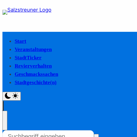
Start
Veranstaltungen
StadtTicker
Revierverhalten
Geschmackssachen
Stadtgeschichte(n)