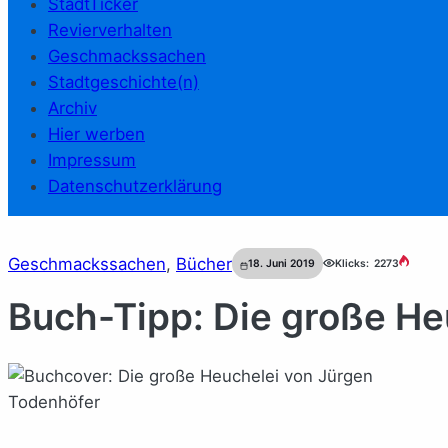
StadtTicker
Revierverhalten
Geschmackssachen
Stadtgeschichte(n)
Archiv
Hier werben
Impressum
Datenschutzerklärung
Geschmackssachen
, 
Bücher
18. Juni 2019
Klicks:
2273
Buch-Tipp: Die große He