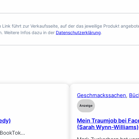
en Link führt zur Verkaufsseite, auf der das jeweilige Produkt angebo
n. Weitere Infos dazu in der
Datenschutzerklärung
.
Geschmackssachen
, 
Büc
Anzeige
edy)
Mein Traumjob bei Face
(Sarah Wynn-Williams)
f BookTok…