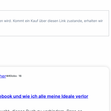
ten wird. Kommt ein Kauf über diesen Link zustande, erhalten wir
her
Klicks:
16
book und wie ich alle meine Ideale verlor