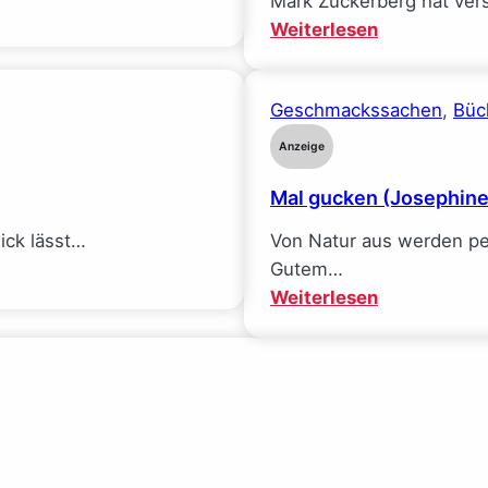
Mark Zuckerberg hat ver
:
Weiterlesen
Mein
Traumjob
Geschmackssachen
, 
Büc
bei
Facebook
Anzeige
und
Mal gucken (Josephin
wie
ich
$ick lässt…
Von Natur aus werden pe
alle
Gutem…
meine
:
Weiterlesen
Ideale
Mal
verlor
gucken
(Sarah
(Josephine
Wynn-
Gauck)
Williams)