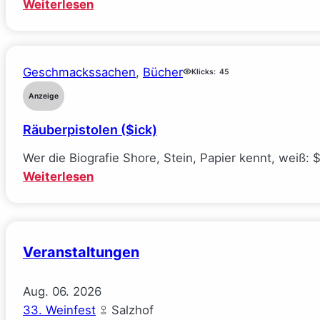
:
Weiterlesen
The
Deal
–
Geschmackssachen
, 
Bücher
Klicks:
45
Reine
Verhandlungssache
Anzeige
(Elle
Räuberpistolen ($ick)
Kennedy)
Wer die Biografie Shore, Stein, Papier kennt, weiß: 
:
Weiterlesen
Räuberpistolen
($ick)
Veranstaltungen
Aug.
06.
2026
33. Weinfest
Salzhof