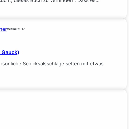
sucht, dieses Buch zu verhindern. Dass es…
her
Klicks:
17
e Gauck)
rsönliche Schicksalsschläge selten mit etwas