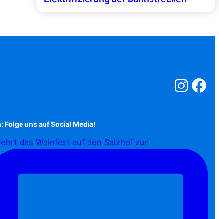
Salzstreuner a
Salzstreu
: Folge uns auf Social Media!
ehrt das Weinfest auf den Salzhof zur