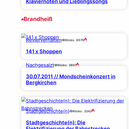
Klaviernoten und Lieblingssongs
Brandheiß
Revierverhalten
Klicks:
6579
141 x Shoppen
Nachgesalzt
Klicks:
2801
30.07.2011 // Mondscheinkonzert in
Bergkirchen
Stadtgeschichte(n)
Klicks:
3242
Stadtgeschichte(n): Die
Elektrifizierung der Bahnstrecken