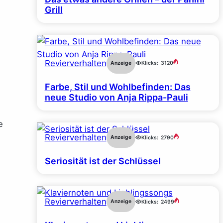
Grill
Revierverhalten
Anzeige
Klicks:
3120
Farbe, Stil und Wohlbefinden: Das
neue Studio von Anja Rippa-Pauli
e
Revierverhalten
Anzeige
Klicks:
2790
Seriosität ist der Schlüssel
Revierverhalten
Anzeige
Klicks:
2499