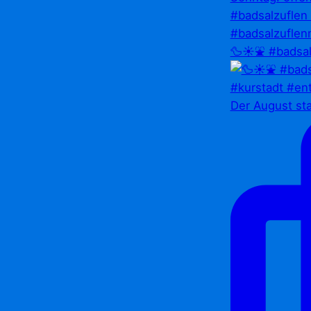
🦆☀️⛲ #badsal
Der August st