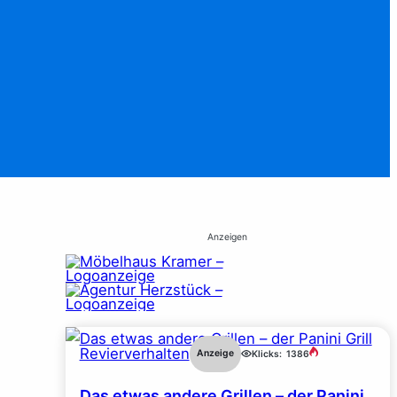
Anzeigen
Revierverhalten
Anzeige
Klicks:
1386
Das etwas andere Grillen – der Panini