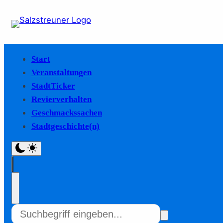
Start
Veranstaltungen
StadtTicker
Revierverhalten
Geschmackssachen
Stadtgeschichte(n)