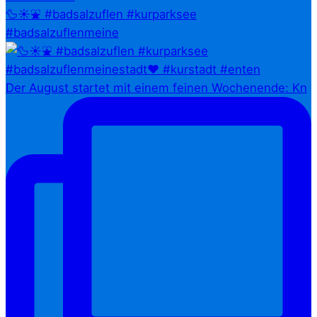
🦆☀️⛲ #badsalzuflen #kurparksee
#badsalzuflenmeine
Der August startet mit einem feinen Wochenende: Kn