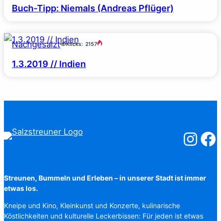
Buch-Tipp: Niemals (Andreas Pflüger)
Nachgesalzt
Klicks:
2157
1.3.2019 // Indien
Salzstreuner
Salzst
Streunen, Bummeln und Erleben – in unserer Stadt ist immer
etwas los.
Kneipe und Kino, Kleinkunst und Konzerte, kulinarische
Köstlichkeiten und kulturelle Leckerbissen: Für jeden ist etwas