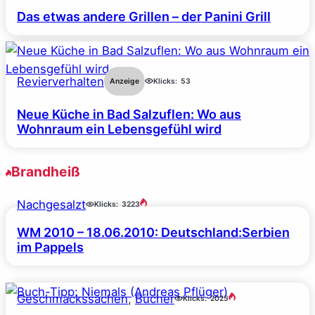
Das etwas andere Grillen – der Panini Grill
Revierverhalten
Anzeige
Klicks:
53
Neue Küche in Bad Salzuflen: Wo aus
Wohnraum ein Lebensgefühl wird
Brandheiß
Nachgesalzt
Klicks:
3223
WM 2010 – 18.06.2010: Deutschland:Serbien
im Pappels
Geschmackssachen
, 
Bücher
Klicks:
2025