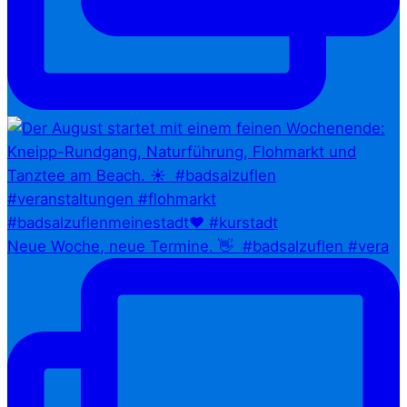
Neue Woche, neue Termine. 👋⁠ ⁠ #badsalzuflen #vera