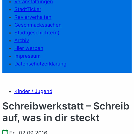
Veranstaltungen
StadtTicker
Revierverhalten
Geschmackssachen
Stadtgeschichte(n)
Archiv
Hier werben
Impressum
Datenschutzerklärung
Kinder / Jugend
Schreibwerkstatt – Schreib
auf, was in dir steckt
Fr., 02.09.2016