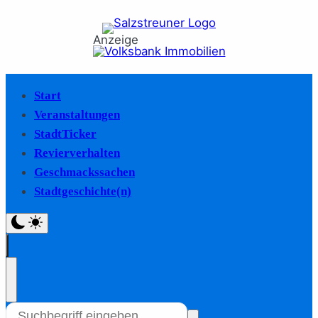
Anzeige
Start
Veranstaltungen
StadtTicker
Revierverhalten
Geschmackssachen
Stadtgeschichte(n)