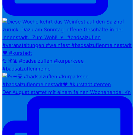
🦆☀️⛲ #badsalzuflen #kurparksee
#badsalzuflenmeine
Der August startet mit einem feinen Wochenende: Kn