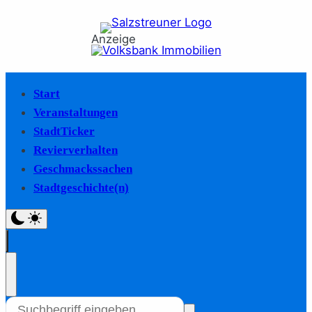
Anzeige
Start
Veranstaltungen
StadtTicker
Revierverhalten
Geschmackssachen
Stadtgeschichte(n)