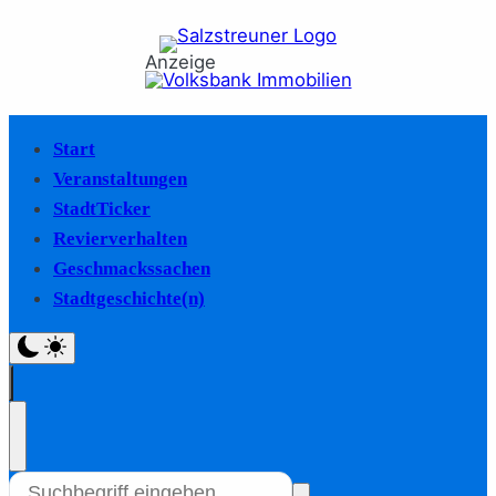
Anzeige
Start
Veranstaltungen
StadtTicker
Revierverhalten
Geschmackssachen
Stadtgeschichte(n)