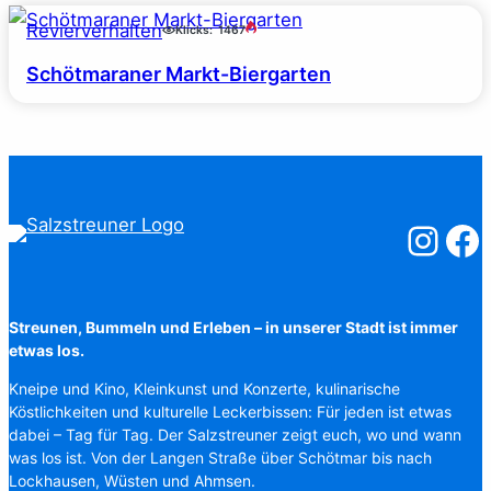
Revierverhalten
Klicks:
1467
Schötmaraner Markt-Biergarten
Salzstreuner
Salzst
Streunen, Bummeln und Erleben – in unserer Stadt ist immer
etwas los.
Kneipe und Kino, Kleinkunst und Konzerte, kulinarische
Köstlichkeiten und kulturelle Leckerbissen: Für jeden ist etwas
dabei – Tag für Tag. Der Salzstreuner zeigt euch, wo und wann
was los ist. Von der Langen Straße über Schötmar bis nach
Lockhausen, Wüsten und Ahmsen.