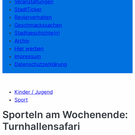
Veranstaltungen
StadtTicker
Revierverhalten
Geschmackssachen
Stadtgeschichte(n)
Archiv
Hier werben
Impressum
Datenschutzerklärung
Kinder / Jugend
Sport
Sporteln am Wochenende:
Turnhallensafari