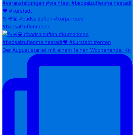
🦆☀️⛲ #badsalzuflen #kurparksee
#badsalzuflenmeine
Der August startet mit einem feinen Wochenende: Kn