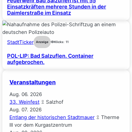
Feuerwehr Bad Salzuflen ist mit 55
Einsatzkräften mehrere Stunden in der
Daimlerstraße im Einsatz
StadtTicker
Anzeige
Klicks:
11
POL-LIP: Bad Salzuflen. Container
aufgebrochen.
Veranstaltungen
Aug.
06.
2026
33. Weinfest
Salzhof
Aug.
07.
2026
Entlang der historischen Stadtmauer
Therme
III vor dem Kurgastzentrum