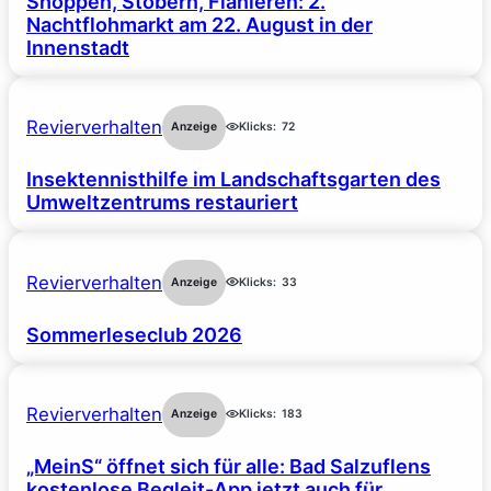
Shoppen, Stöbern, Flanieren: 2.
Nachtflohmarkt am 22. August in der
Innenstadt
Revierverhalten
Anzeige
Klicks:
72
Insektennisthilfe im Landschaftsgarten des
Umweltzentrums restauriert
Revierverhalten
Anzeige
Klicks:
33
Sommerleseclub 2026
Revierverhalten
Anzeige
Klicks:
183
„MeinS“ öffnet sich für alle: Bad Salzuflens
kostenlose Begleit-App jetzt auch für