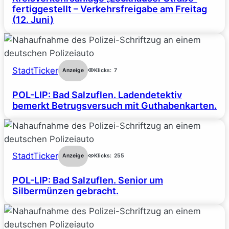
fertiggestellt – Verkehrsfreigabe am Freitag
(12. Juni)
StadtTicker
Anzeige
Klicks:
7
POL-LIP: Bad Salzuflen. Ladendetektiv
bemerkt Betrugsversuch mit Guthabenkarten.
StadtTicker
Anzeige
Klicks:
255
POL-LIP: Bad Salzuflen. Senior um
Silbermünzen gebracht.