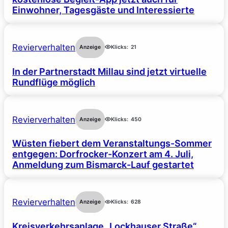
Einwohner, Tagesgäste und Interessierte
Revierverhalten
Anzeige
Klicks:
21
In der Partnerstadt Millau sind jetzt virtuelle
Rundflüge möglich
Revierverhalten
Anzeige
Klicks:
450
Wüsten fiebert dem Veranstaltungs-Sommer
entgegen: Dorfrocker-Konzert am 4. Juli,
Anmeldung zum Bismarck-Lauf gestartet
Revierverhalten
Anzeige
Klicks:
628
Kreisverkehrsanlage „Lockhauser Straße“