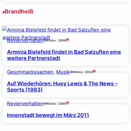
Brandheiß
Revierverhalten
Klicks:
2999
Arminia Bielefeld findet in Bad Salzuflen eine
weitere Partnerstadt
Geschmackssachen
, 
Musik
Klicks:
2354
Auf Wiederhören: Huey Lewis & The News –
Sports (1983)
Revierverhalten
Klicks:
3280
Innenstadt bewegt im März 2011