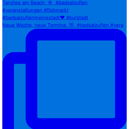
Neue Woche, neue Termine. 👋⁠ ⁠ #badsalzuflen #vera