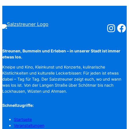
Salzstreuner
Salzst
Streunen, Bummeln und Erleben – in unserer Stadt ist immer
etwas los.
Kneipe und Kino, Kleinkunst und Konzerte, kulinarische
Köstlichkeiten und kulturelle Leckerbissen: Für jeden ist etwas
dabei – Tag für Tag. Der Salzstreuner zeigt euch, wo und wann
was los ist. Von der Langen Straße über Schötmar bis nach
Lockhausen, Wüsten und Ahmsen.
Schnellzugriffe:
Startseite
Veranstaltungen