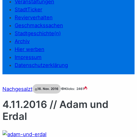
Veranstaltungen
StadtTicker
Revierverhalten
Geschmackssachen
Stadtgeschichte(n)
Archiv
Hier werben
Impressum
Datenschutzerklärung
Nachgesalzt
16. Nov. 2016
Klicks:
2461
4.11.2016 // Adam und
Erdal