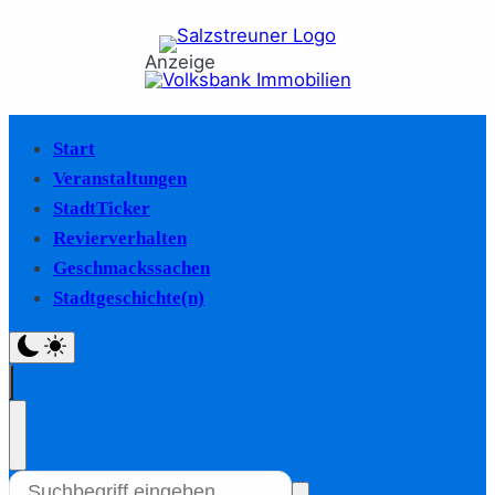
Anzeige
Start
Veranstaltungen
StadtTicker
Revierverhalten
Geschmackssachen
Stadtgeschichte(n)