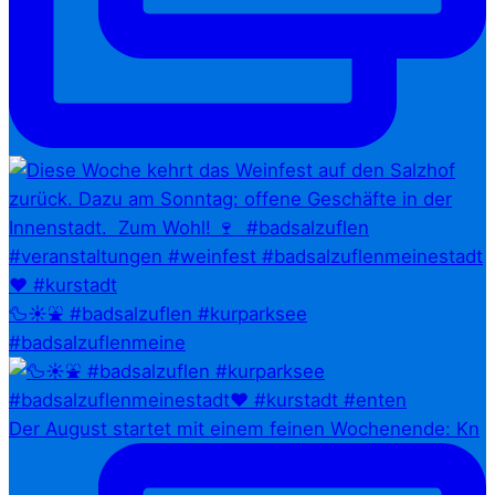
🦆☀️⛲ #badsalzuflen #kurparksee
#badsalzuflenmeine
Der August startet mit einem feinen Wochenende: Kn