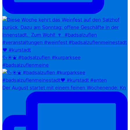
🦆☀️⛲ #badsalzuflen #kurparksee
#badsalzuflenmeine
Der August startet mit einem feinen Wochenende: Kn