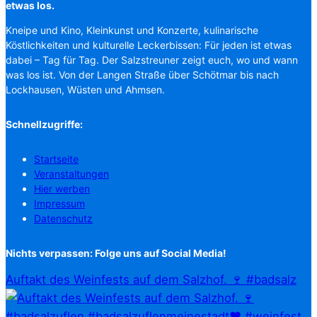
etwas los.
Kneipe und Kino, Kleinkunst und Konzerte, kulinarische
Köstlichkeiten und kulturelle Leckerbissen: Für jeden ist etwas
dabei – Tag für Tag. Der Salzstreuner zeigt euch, wo und wann
was los ist. Von der Langen Straße über Schötmar bis nach
Lockhausen, Wüsten und Ahmsen.
Schnellzugriffe:
Startseite
Veranstaltungen
Hier werben
Impressum
Datenschutz
Nichts verpassen: Folge uns auf Social Media!
Auftakt des Weinfests auf dem Salzhof. 🍷 #badsalz