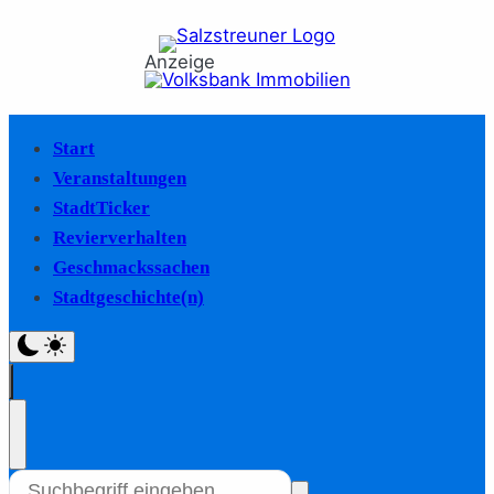
Anzeige
Start
Veranstaltungen
StadtTicker
Revierverhalten
Geschmackssachen
Stadtgeschichte(n)