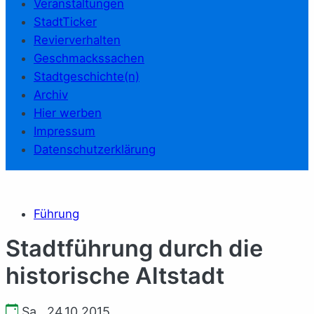
Veranstaltungen
StadtTicker
Revierverhalten
Geschmackssachen
Stadtgeschichte(n)
Archiv
Hier werben
Impressum
Datenschutzerklärung
Führung
Stadtführung durch die
historische Altstadt
Sa., 24.10.2015