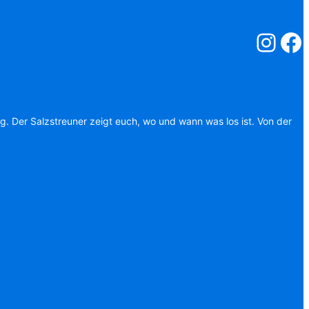
Salzstreuner
Salzst
ag. Der Salzstreuner zeigt euch, wo und wann was los ist. Von der