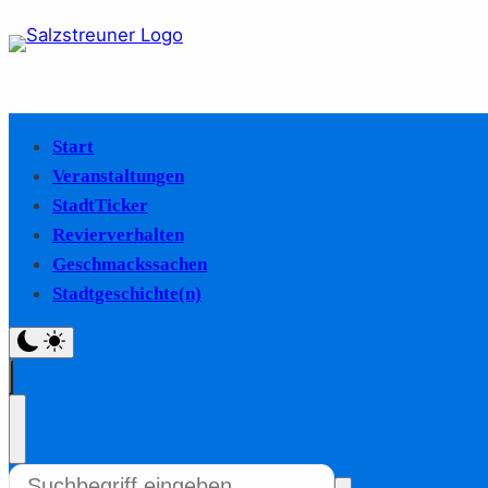
Start
Veranstaltungen
StadtTicker
Revierverhalten
Geschmackssachen
Stadtgeschichte(n)