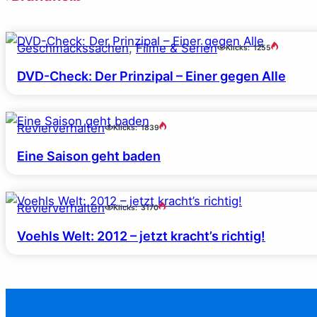
Geschmackssachen
, 
Filme & Serien
Klicks:
1255
DVD-Check: Der Prinzipal – Einer gegen Alle
Revierverhalten
Klicks:
1839
Eine Saison geht baden
Revierverhalten
Klicks:
3170
Voehls Welt: 2012 – jetzt kracht’s richtig!