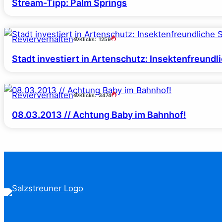
Stream-Tipp: Palm Springs
Revierverhalten
Klicks:
1259
Stadt investiert in Artenschutz: Insektenfreundl
Revierverhalten
Klicks:
3474
08.03.2013 // Achtung Baby im Bahnhof!