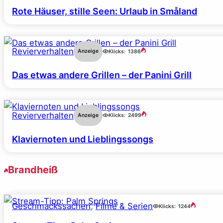
Rote Häuser, stille Seen: Urlaub in Småland
Revierverhalten
Anzeige
Klicks:
1386
Das etwas andere Grillen – der Panini Grill
Revierverhalten
Anzeige
Klicks:
2499
Klaviernoten und Lieblingssongs
Brandheiß
Geschmackssachen
, 
Filme & Serien
Klicks:
1244