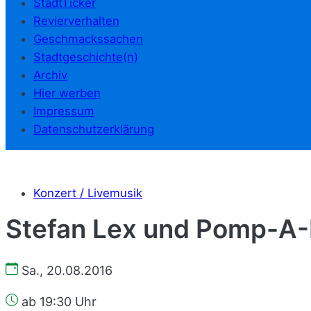
StadtTicker
Revierverhalten
Geschmackssachen
Stadtgeschichte(n)
Archiv
Hier werben
Impressum
Datenschutzerklärung
Konzert / Livemusik
Stefan Lex und Pomp-A
Sa., 20.08.2016
ab 19:30 Uhr