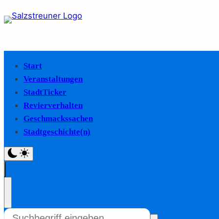
Start
Veranstaltungen
StadtTicker
Revierverhalten
Geschmackssachen
Stadtgeschichte(n)