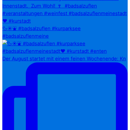
🦆☀️⛲ #badsalzuflen #kurparksee
#badsalzuflenmeine
Der August startet mit einem feinen Wochenende: Kn