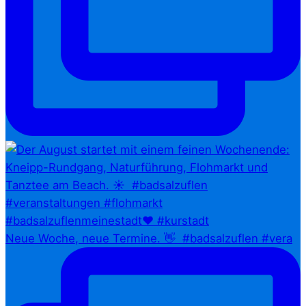
Neue Woche, neue Termine. 👋⁠ ⁠ #badsalzuflen #vera