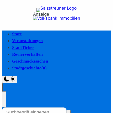
Anzeige
Start
Veranstaltungen
StadtTicker
Revierverhalten
Geschmackssachen
Stadtgeschichte(n)