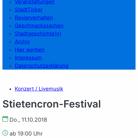
Veranstaltungen
StadtTicker
Revierverhalten
Geschmackssachen
Stadtgeschichte(n)
Archiv
Hier werben
Impressum
Datenschutzerklärung
Konzert / Livemusik
Stietencron-Festival
Do., 11.10.2018
ab 19:00 Uhr