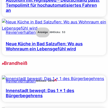
Autonom mit Highspeed – Deutschland passt
Tempolimit für hochautomatisiertes Fahren
an
Revierverhalten
Anzeige
Klicks:
53
Neue Küche in Bad Salzuflen: Wo aus
Wohnraum ein Lebensgefühl wird
Brandheiß
Revierverhalten
Klicks:
2478
Innenstadt bewegt: Das 1 x 1 des
Bürgerbegehrens