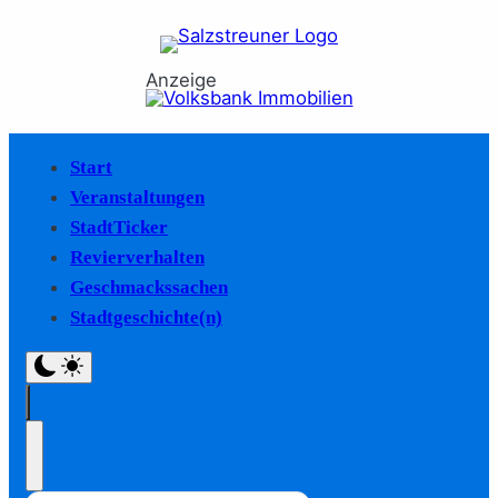
Anzeige
Start
Veranstaltungen
StadtTicker
Revierverhalten
Geschmackssachen
Stadtgeschichte(n)