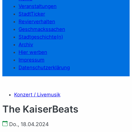
Veranstaltungen
StadtTicker
Revierverhalten
Geschmackssachen
Stadtgeschichte(n)
Archiv
Hier werben
Impressum
Datenschutzerklärung
Konzert / Livemusik
The KaiserBeats
Do., 18.04.2024