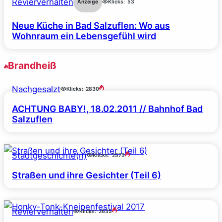
Revierverhalten
Anzeige
Klicks:
53
Neue Küche in Bad Salzuflen: Wo aus
Wohnraum ein Lebensgefühl wird
Brandheiß
Nachgesalzt
Klicks:
2830
ACHTUNG BABY!, 18.02.2011 // Bahnhof Bad
Salzuflen
Stadtgeschichte(n)
Klicks:
2575
Straßen und ihre Gesichter (Teil 6)
Revierverhalten
Klicks:
2635