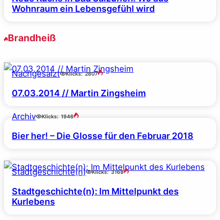
Wohnraum ein Lebensgefühl wird
Brandheiß
Nachgesalzt
Klicks:
2807
07.03.2014 // Martin Zingsheim
Archiv
Klicks:
1946
Bier her! – Die Glosse für den Februar 2018
Stadtgeschichte(n)
Klicks:
3168
Stadtgeschichte(n): Im Mittelpunkt des
Kurlebens