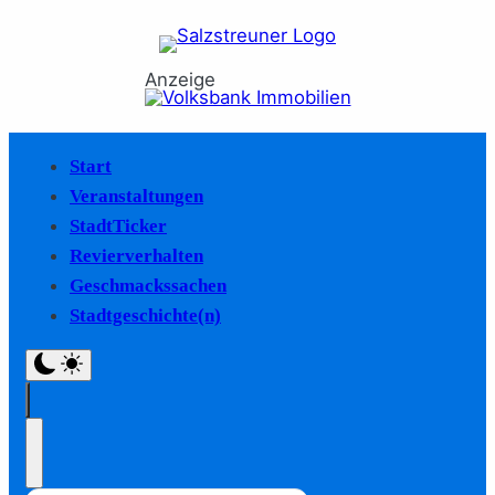
Anzeige
Start
Veranstaltungen
StadtTicker
Revierverhalten
Geschmackssachen
Stadtgeschichte(n)