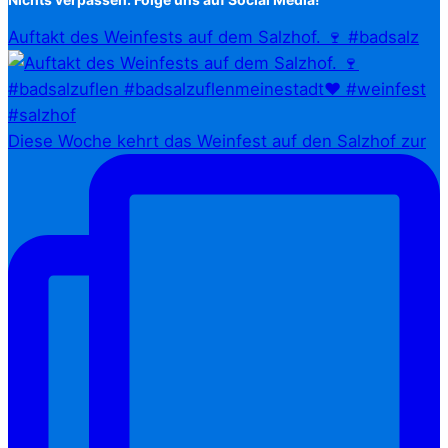
Auftakt des Weinfests auf dem Salzhof. 🍷 #badsalz
Diese Woche kehrt das Weinfest auf den Salzhof zur