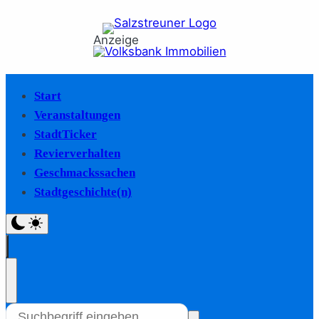
Anzeige
Start
Veranstaltungen
StadtTicker
Revierverhalten
Geschmackssachen
Stadtgeschichte(n)