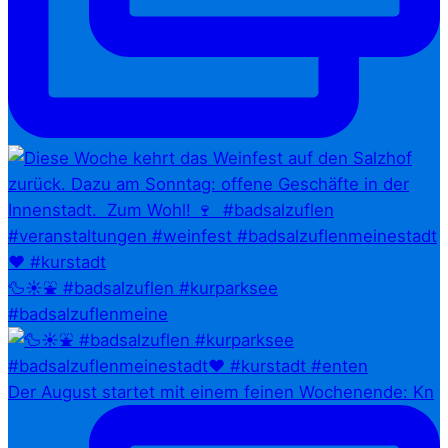
🦆☀️⛲ #badsalzuflen #kurparksee
#badsalzuflenmeine
Der August startet mit einem feinen Wochenende: Kn