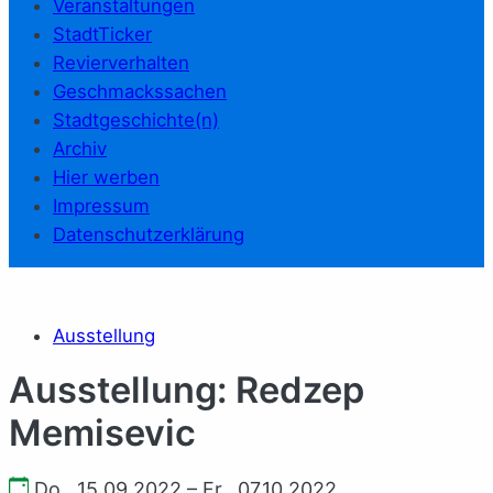
Veranstaltungen
StadtTicker
Revierverhalten
Geschmackssachen
Stadtgeschichte(n)
Archiv
Hier werben
Impressum
Datenschutzerklärung
Ausstellung
Ausstellung: Redzep
Memisevic
Do., 15.09.2022 – Fr., 07.10.2022