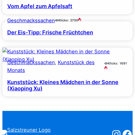
Vom Apfel zum Apfelsaft
Geschmackssachen
Klicks:
2730
Der Eis-Tipp: Frische Früchtchen
Geschmackssachen
, 
Kunststück des
Klicks:
1691
Monats
Kunststück: Kleines Mädchen in der Sonne
(Xiaoping Xu)
Salzstreuner
Salzst