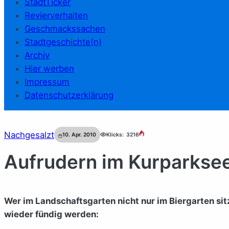
StadtTicker
Revierverhalten
Geschmackssachen
Stadtgeschichte(n)
Archiv
Hier werben
Impressum
Datenschutzerklärung
Nachgesalzt
10. Apr. 2010
Klicks:
3216
Aufrudern im Kurparkse
Wer im Landschaftsgarten nicht nur im Biergarten si
wieder fündig werden: