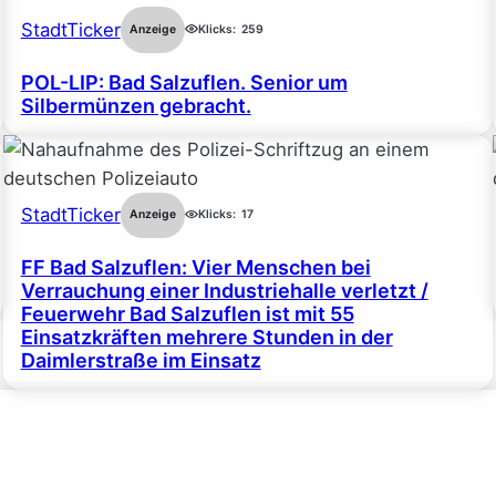
StadtTicker
Anzeige
Klicks:
259
POL-LIP: Bad Salzuflen. Senior um
Silbermünzen gebracht.
StadtTicker
Anzeige
Klicks:
17
FF Bad Salzuflen: Vier Menschen bei
Verrauchung einer Industriehalle verletzt /
Feuerwehr Bad Salzuflen ist mit 55
Einsatzkräften mehrere Stunden in der
Daimlerstraße im Einsatz