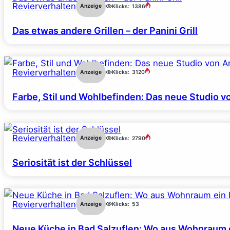
Revierverhalten
Anzeige
Klicks:
1386
Das etwas andere Grillen – der Panini Grill
Revierverhalten
Anzeige
Klicks:
3120
Farbe, Stil und Wohlbefinden: Das neue Studio v
Revierverhalten
Anzeige
Klicks:
2790
Seriosität ist der Schlüssel
Revierverhalten
Anzeige
Klicks:
53
Neue Küche in Bad Salzuflen: Wo aus Wohnraum 