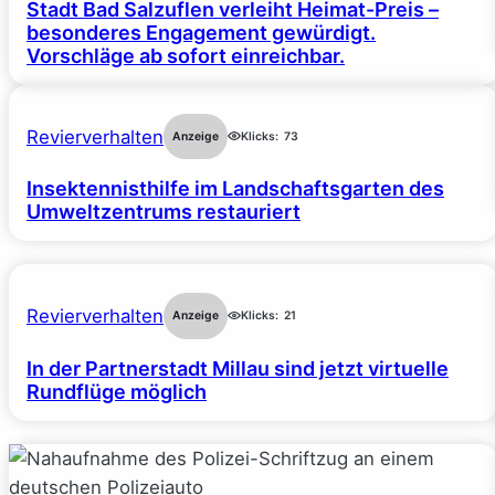
Stadt Bad Salzuflen verleiht Heimat-Preis –
besonderes Engagement gewürdigt.
Vorschläge ab sofort einreichbar.
Revierverhalten
Anzeige
Klicks:
73
Insektennisthilfe im Landschaftsgarten des
Umweltzentrums restauriert
Revierverhalten
Anzeige
Klicks:
21
In der Partnerstadt Millau sind jetzt virtuelle
Rundflüge möglich