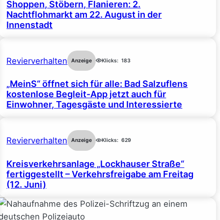
Shoppen, Stöbern, Flanieren: 2.
Nachtflohmarkt am 22. August in der
Innenstadt
Revierverhalten
Anzeige
Klicks:
183
„MeinS“ öffnet sich für alle: Bad Salzuflens
kostenlose Begleit-App jetzt auch für
Einwohner, Tagesgäste und Interessierte
Revierverhalten
Anzeige
Klicks:
629
Kreisverkehrsanlage „Lockhauser Straße“
fertiggestellt – Verkehrsfreigabe am Freitag
(12. Juni)