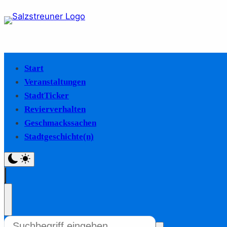
Start
Veranstaltungen
StadtTicker
Revierverhalten
Geschmackssachen
Stadtgeschichte(n)