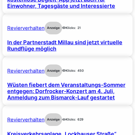
Einwohner, Tagesgäste und Interessierte
Revierverhalten
Anzeige
Klicks:
21
In der Partnerstadt Millau sind jetzt virtuelle
Rundflüge möglich
Revierverhalten
Anzeige
Klicks:
450
Wüsten fiebert dem Veranstaltungs-Sommer
entgegen: Dorfrocker-Konzert am 4. Juli,
Anmeldung zum Bismarck-Lauf gestartet
Revierverhalten
Anzeige
Klicks:
629
Kreisverkehrsanlage „Lockhauser Straße“