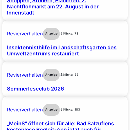
Shoppen, Stöbern, Flanieren: 2.
Nachtflohmarkt am 22. August in der
Innenstadt
Revierverhalten
Anzeige
Klicks:
73
Insektennisthilfe im Landschaftsgarten des
Umweltzentrums restauriert
Revierverhalten
Anzeige
Klicks:
33
Sommerleseclub 2026
Revierverhalten
Anzeige
Klicks:
183
„MeinS“ öffnet sich für alle: Bad Salzuflens
kostenlose Begleit-App jetzt auch für