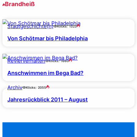
Brandheiß
Stadtgeschichte(n)
Klicks:
1323
Von Schötmar bis Philadelphia
Revierverhalten
Klicks:
1660
Anschwimmen im Bega Bad?
Archiv
Klicks:
2055
Jahresrückblick 2011 – August