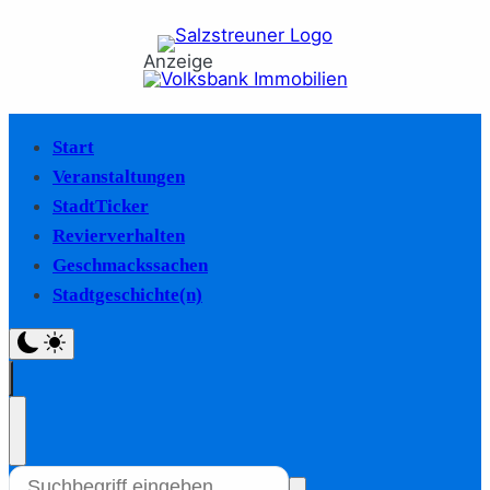
Anzeige
Start
Veranstaltungen
StadtTicker
Revierverhalten
Geschmackssachen
Stadtgeschichte(n)