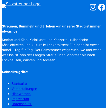
Salzstreuner
Salzst
Streunen, Bummeln und Erleben – in unserer Stadt ist immer
etwas los.
Kneipe und Kino, Kleinkunst und Konzerte, kulinarische
Köstlichkeiten und kulturelle Leckerbissen: Für jeden ist etwas
dabei – Tag für Tag. Der Salzstreuner zeigt euch, wo und wann
was los ist. Von der Langen Straße über Schötmar bis nach
Lockhausen, Wüsten und Ahmsen.
Schnellzugriffe:
Startseite
Veranstaltungen
Hier werben
Impressum
Datenschutz