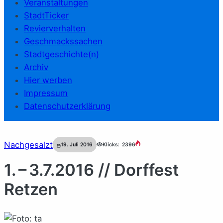
Veranstaltungen
StadtTicker
Revierverhalten
Geschmackssachen
Stadtgeschichte(n)
Archiv
Hier werben
Impressum
Datenschutzerklärung
Nachgesalzt
19. Juli 2016
Klicks:
2396
1. – 3.7.2016 // Dorffest
Retzen