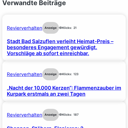
Verwandte Beiträge
Revierverhalten
Anzeige
Klicks:
21
Stadt Bad Salzuflen verleiht Heimat-Preis –
besonderes Engagement gewürdigt.
Vorschläge ab sofort einreichbar.
Revierverhalten
Anzeige
Klicks:
123
„Nacht der 10.000 Kerzen“: Flammenzauber im
Kurpark erstmals an zwei Tagen
Revierverhalten
Anzeige
Klicks:
187