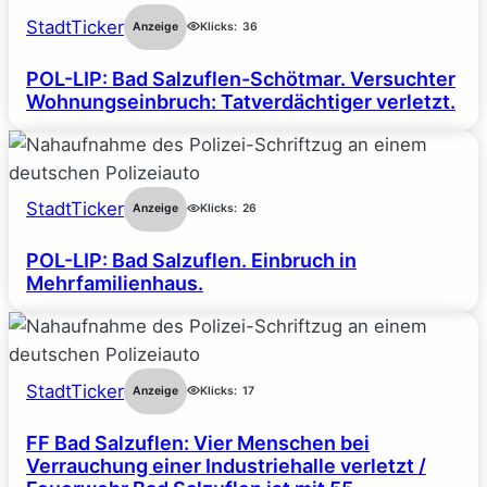
StadtTicker
Anzeige
Klicks:
36
POL-LIP: Bad Salzuflen-Schötmar. Versuchter
Wohnungseinbruch: Tatverdächtiger verletzt.
StadtTicker
Anzeige
Klicks:
26
POL-LIP: Bad Salzuflen. Einbruch in
Mehrfamilienhaus.
StadtTicker
Anzeige
Klicks:
17
FF Bad Salzuflen: Vier Menschen bei
Verrauchung einer Industriehalle verletzt /