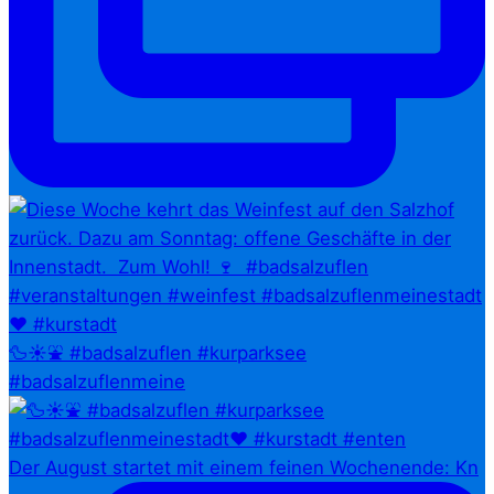
🦆☀️⛲ #badsalzuflen #kurparksee
#badsalzuflenmeine
Der August startet mit einem feinen Wochenende: Kn