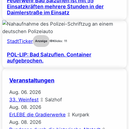
Feuerwehr Bad Salzuflen ist mit 55
Einsatzkräften mehrere Stunden in der
Daimlerstraße im Einsatz
StadtTicker
Anzeige
Klicks:
11
POL-LIP: Bad Salzuflen. Container
aufgebrochen.
Veranstaltungen
Aug.
06.
2026
33. Weinfest
Salzhof
Aug.
08.
2026
ErLEBE die Gradierwerke
Kurpark
Aug.
08.
2026