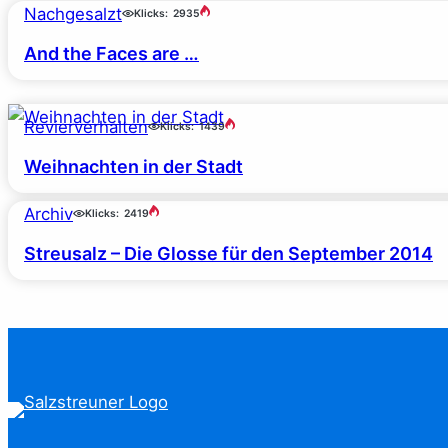
Nachgesalzt
Klicks:
2935
And the Faces are …
Revierverhalten
Klicks:
1439
Weihnachten in der Stadt
Archiv
Klicks:
2419
Streusalz – Die Glosse für den September 2014