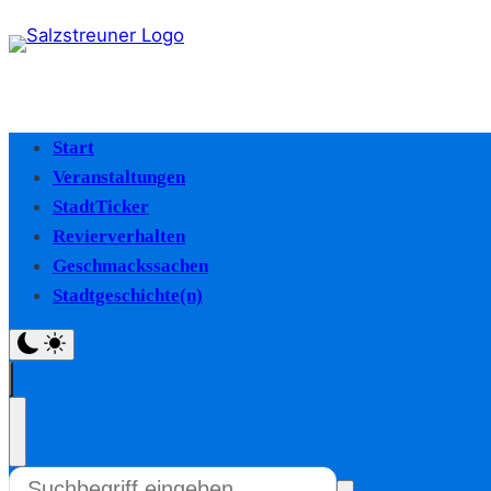
Start
Veranstaltungen
StadtTicker
Revierverhalten
Geschmackssachen
Stadtgeschichte(n)