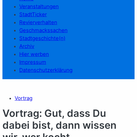
Veranstaltungen
StadtTicker
Revierverhalten
Geschmackssachen
Stadtgeschichte(n)
Archiv
Hier werben
Impressum
Datenschutzerklärung
Vortrag
Vortrag: Gut, dass Du
dabei bist, dann wissen
wir, wer kocht