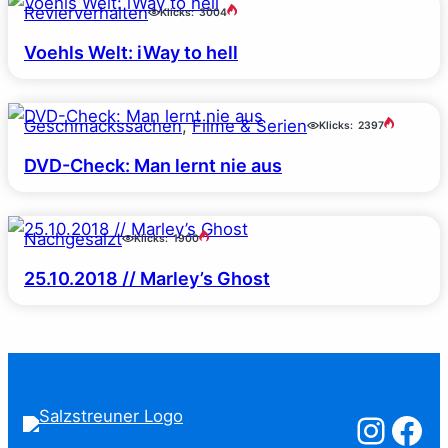
Revierverhalten
Klicks:
3004
Voehls Welt: iWay to hell
Geschmackssachen
, 
Filme & Serien
Klicks:
2397
DVD-Check: Man lernt nie aus
Nachgesalzt
Klicks:
1900
25.10.2018 // Marley’s Ghost
Salzstreuner a
Salzstreu