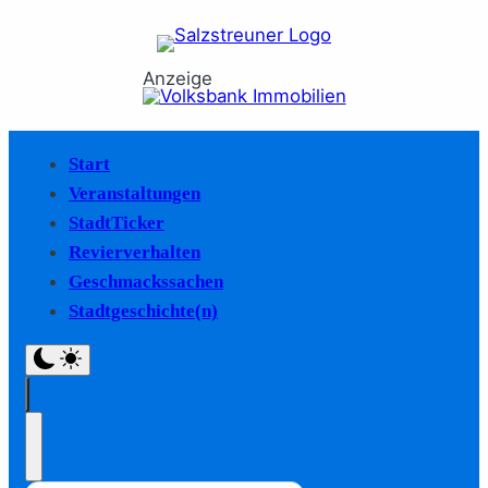
Anzeige
Start
Veranstaltungen
StadtTicker
Revierverhalten
Geschmackssachen
Stadtgeschichte(n)