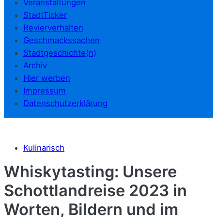
Veranstaltungen
StadtTicker
Revierverhalten
Geschmackssachen
Stadtgeschichte(n)
Archiv
Hier werben
Impressum
Datenschutzerklärung
Kulinarisch
Whiskytasting: Unsere
Schottlandreise 2023 in
Worten, Bildern und im