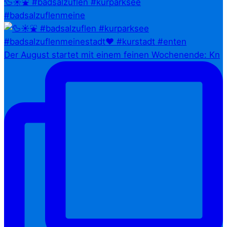
🦆☀️⛲ #badsalzuflen #kurparksee
#badsalzuflenmeine
Der August startet mit einem feinen Wochenende: Kn