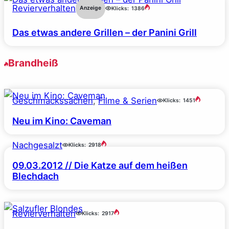
Revierverhalten
Anzeige
Klicks:
1386
Das etwas andere Grillen – der Panini Grill
Brandheiß
Geschmackssachen
, 
Filme & Serien
Klicks:
1451
Neu im Kino: Caveman
Nachgesalzt
Klicks:
2918
09.03.2012 // Die Katze auf dem heißen
Blechdach
Revierverhalten
Klicks:
2917