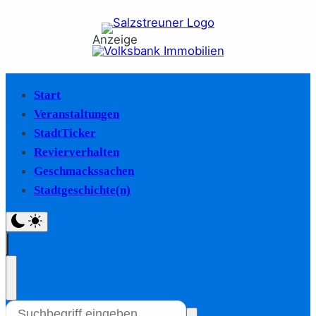
Anzeige
Start
Veranstaltungen
StadtTicker
Revierverhalten
Geschmackssachen
Stadtgeschichte(n)