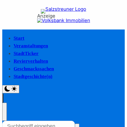
Anzeige
Start
Veranstaltungen
StadtTicker
Revierverhalten
Geschmackssachen
Stadtgeschichte(n)