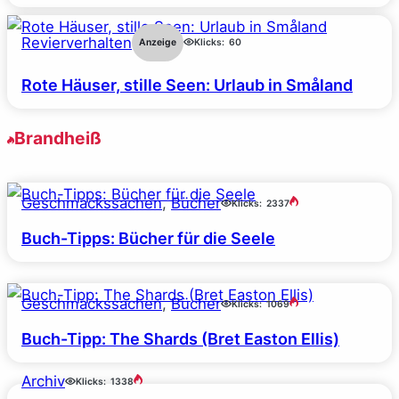
Revierverhalten
Anzeige
Klicks:
60
Rote Häuser, stille Seen: Urlaub in Småland
Brandheiß
Geschmackssachen
, 
Bücher
Klicks:
2337
Buch-Tipps: Bücher für die Seele
Geschmackssachen
, 
Bücher
Klicks:
1069
Buch-Tipp: The Shards (Bret Easton Ellis)
Archiv
Klicks:
1338