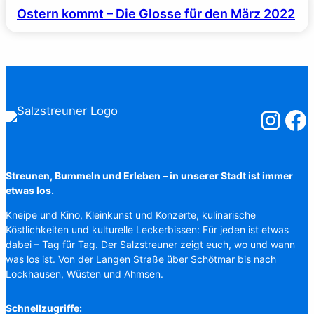
Ostern kommt – Die Glosse für den März 2022
Salzstreuner
Salzst
Streunen, Bummeln und Erleben – in unserer Stadt ist immer
etwas los.
Kneipe und Kino, Kleinkunst und Konzerte, kulinarische
Köstlichkeiten und kulturelle Leckerbissen: Für jeden ist etwas
dabei – Tag für Tag. Der Salzstreuner zeigt euch, wo und wann
was los ist. Von der Langen Straße über Schötmar bis nach
Lockhausen, Wüsten und Ahmsen.
Schnellzugriffe: