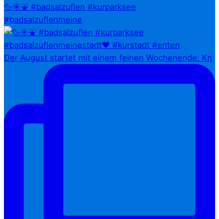
🦆☀️⛲ #badsalzuflen #kurparksee
#badsalzuflenmeine
Der August startet mit einem feinen Wochenende: Kn