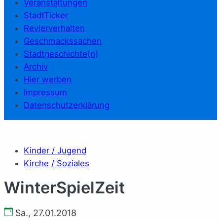
Veranstaltungen
StadtTicker
Revierverhalten
Geschmackssachen
Stadtgeschichte(n)
Archiv
Hier werben
Impressum
Datenschutzerklärung
Kinder / Jugend
Kirche / Soziales
WinterSpielZeit
Sa., 27.01.2018