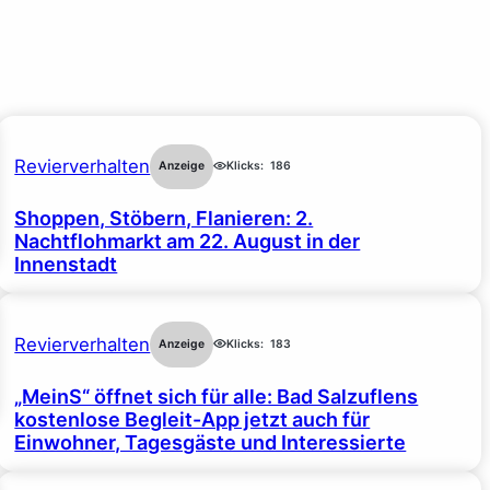
Revierverhalten
Anzeige
Klicks:
186
Shoppen, Stöbern, Flanieren: 2.
Nachtflohmarkt am 22. August in der
Innenstadt
Revierverhalten
Anzeige
Klicks:
183
„MeinS“ öffnet sich für alle: Bad Salzuflens
kostenlose Begleit-App jetzt auch für
Einwohner, Tagesgäste und Interessierte