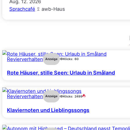
Aug.
12.
2026
Sprachcafé
awb-Haus
Revierverhalten
Anzeige
Klicks:
60
Rote Häuser, stille Seen: Urlaub in Småland
Revierverhalten
Anzeige
Klicks:
2499
Klaviernoten und Lieblingssongs