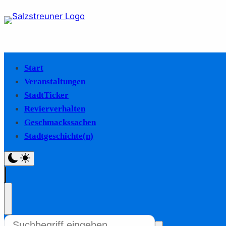
Start
Veranstaltungen
StadtTicker
Revierverhalten
Geschmackssachen
Stadtgeschichte(n)