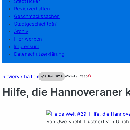
StadtTicker
Revierverhalten
Geschmackssachen
Stadtgeschichte(n)
Archiv
Hier werben
Impressum
Datenschutzerklärung
Revierverhalten
19. Feb. 2019
Klicks:
2560
Hilfe, die Hannoveraner
Von Uwe Voehl. Illustriert von Ulric