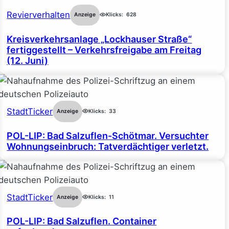
Revierverhalten
Anzeige
Klicks:
628
Kreisverkehrsanlage „Lockhauser Straße“
fertiggestellt – Verkehrsfreigabe am Freitag
(12. Juni)
StadtTicker
Anzeige
Klicks:
33
POL-LIP: Bad Salzuflen-Schötmar. Versuchter
Wohnungseinbruch: Tatverdächtiger verletzt.
StadtTicker
Anzeige
Klicks:
11
POL-LIP: Bad Salzuflen. Container