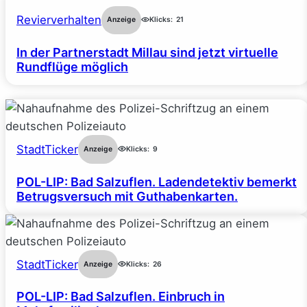
Revierverhalten
Anzeige
Klicks:
21
In der Partnerstadt Millau sind jetzt virtuelle
Rundflüge möglich
StadtTicker
Anzeige
Klicks:
9
POL-LIP: Bad Salzuflen. Ladendetektiv bemerkt
Betrugsversuch mit Guthabenkarten.
StadtTicker
Anzeige
Klicks:
26
POL-LIP: Bad Salzuflen. Einbruch in