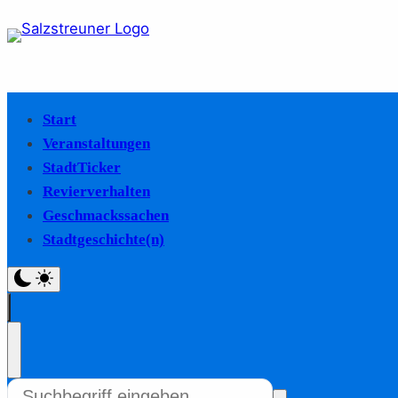
Start
Veranstaltungen
StadtTicker
Revierverhalten
Geschmackssachen
Stadtgeschichte(n)