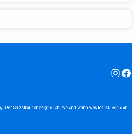
Salzstreuner
Salzst
ag. Der Salzstreuner zeigt euch, wo und wann was los ist. Von der