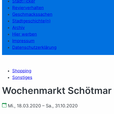
StadtTicker
Revierverhalten
Geschmackssachen
Stadtgeschichte(n)
Archiv
Hier werben
Impressum
Datenschutzerklärung
Shopping
Sonstiges
Wochenmarkt Schötmar
Mi., 18.03.2020 – Sa., 31.10.2020