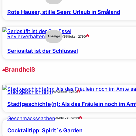
Rote Häuser, stille Seen: Urlaub in Småland
Revierverhalten
Anzeige
Klicks:
2790
Seriosität ist der Schlüssel
Brandheiß
Stadtgeschichte(n)
Klicks:
3280
Stadtgeschichte(n): Als das Fräulein noch im Amt
Geschmackssachen
Klicks:
5733
Cocktailtipp: Spirit´s Garden