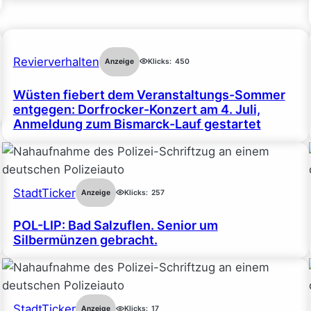
Revierverhalten
Anzeige
Klicks:
450
Wüsten fiebert dem Veranstaltungs-Sommer
entgegen: Dorfrocker-Konzert am 4. Juli,
Anmeldung zum Bismarck-Lauf gestartet
StadtTicker
Anzeige
Klicks:
257
POL-LIP: Bad Salzuflen. Senior um
Silbermünzen gebracht.
StadtTicker
Anzeige
Klicks:
17