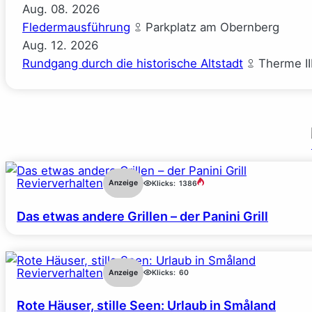
Aug.
08.
2026
Fledermausführung
Parkplatz am Obernberg
Aug.
12.
2026
Rundgang durch die historische Altstadt
Therme II
Revierverhalten
Anzeige
Klicks:
1386
Das etwas andere Grillen – der Panini Grill
Revierverhalten
Anzeige
Klicks:
60
Rote Häuser, stille Seen: Urlaub in Småland