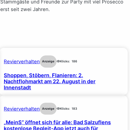
n Stammgäste und Freunde zur Party mit viel Prosecco
erst seit zwei Jahren.
Revierverhalten
Anzeige
Klicks:
186
Shoppen, Stöbern, Flanieren: 2.
Nachtflohmarkt am 22. August in der
Innenstadt
Revierverhalten
Anzeige
Klicks:
183
„MeinS“ öffnet sich für alle: Bad Salzuflens
kostenlose Begleit-App jetzt auch für