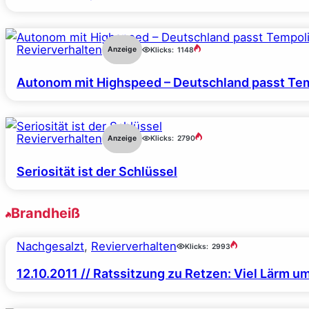
Revierverhalten
Anzeige
Klicks:
1148
Autonom mit Highspeed – Deutschland passt Tem
Revierverhalten
Anzeige
Klicks:
2790
Seriosität ist der Schlüssel
Brandheiß
Nachgesalzt
, 
Revierverhalten
Klicks:
2993
12.10.2011 // Ratssitzung zu Retzen: Viel Lärm um