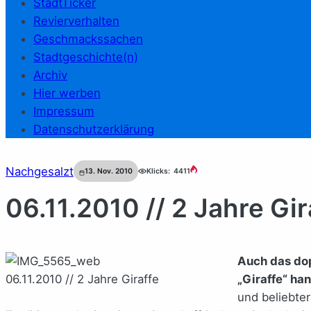
StadtTicker
Revierverhalten
Geschmackssachen
Stadtgeschichte(n)
Archiv
Hier werben
Impressum
Datenschutzerklärung
Nachgesalzt
13. Nov. 2010
Klicks:
4411
06.11.2010 // 2 Jahre Gir
Auch das dop
06.11.2010 // 2 Jahre Giraffe
„Giraffe“ han
und beliebte