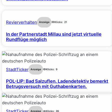
Revierverhalten
Anzeige
Klicks:
21
In der Partnerstadt Millau sind jetzt virtuelle
Rundflüge möglich
StadtTicker
Anzeige
Klicks:
9
POL-LIP: Bad Salzuflen. Ladendetektiv bemerkt
Betrugsversuch mit Guthabenkarten.
StadtTicker
Anzeige
Klicks:
26