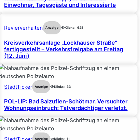
Einwohner, Tagesgäste und Interessierte
Revierverhalten
Anzeige
Klicks:
628
Kreisverkehrsanlage „Lockhauser Straße“
fertiggestellt – Verkehrsfreigabe am Freitag
(12. Juni)
StadtTicker
Anzeige
Klicks:
33
POL-LIP: Bad Salzuflen-Schötmar. Versuchter
Wohnungseinbruch: Tatverdächtiger verletzt.
StadtTicker
Anzeige
Klicks:
11