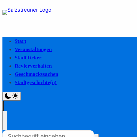
Start
Veranstaltungen
StadtTicker
Revierverhalten
Geschmackssachen
Stadtgeschichte(n)