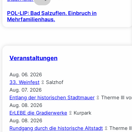
POL-LIP: Bad Salzuflen. Einbruch in
Mehrfamilienhaus.
Veranstaltungen
Aug.
06.
2026
33. Weinfest
Salzhof
Aug.
07.
2026
Entlang der historischen Stadtmauer
Therme III v
Aug.
08.
2026
ErLEBE die Gradierwerke
Kurpark
Aug.
08.
2026
Rundgang durch die historische Altstadt
Therme II