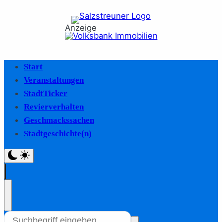
Anzeige
Start
Veranstaltungen
StadtTicker
Revierverhalten
Geschmackssachen
Stadtgeschichte(n)