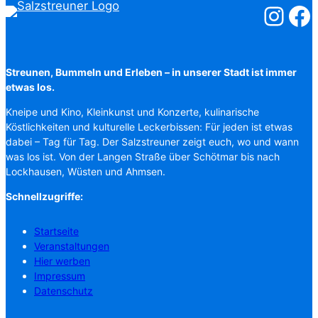
Salzstreuner
Salzst
Streunen, Bummeln und Erleben – in unserer Stadt ist immer
etwas los.
Kneipe und Kino, Kleinkunst und Konzerte, kulinarische
Köstlichkeiten und kulturelle Leckerbissen: Für jeden ist etwas
dabei – Tag für Tag. Der Salzstreuner zeigt euch, wo und wann
was los ist. Von der Langen Straße über Schötmar bis nach
Lockhausen, Wüsten und Ahmsen.
Schnellzugriffe:
Startseite
Veranstaltungen
Hier werben
Impressum
Datenschutz