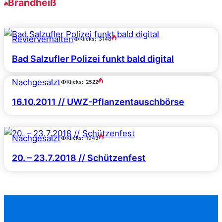
Brandheiß
Revierverhalten
Klicks:
3148
Bad Salzufler Polizei funkt bald digital
Nachgesalzt
Klicks:
2522
16.10.2011 // UWZ-Pflanzentauschbörse
Nachgesalzt
Klicks:
1943
20. – 23.7.2018 // Schützenfest