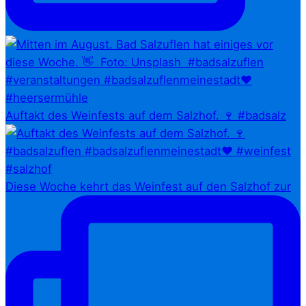
Auftakt des Weinfests auf dem Salzhof. 🍷 #badsalz
Diese Woche kehrt das Weinfest auf den Salzhof zur