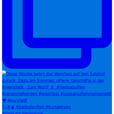
🦆☀️⛲ #badsalzuflen #kurparksee
#badsalzuflenmeine