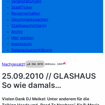
Veranstaltungen
StadtTicker
Revierverhalten
Geschmackssachen
Stadtgeschichte(n)
Archiv
Hier werben
Impressum
Datenschutzerklärung
Nachgesalzt
8. Okt. 2010
Klicks:
3497
25.09.2010 // GLASHAUS
So wie damals…
Vielen Dank DJ Meikel: Unter anderem für die
Talking Heads und „Road To Nowhere“, für B-Movie