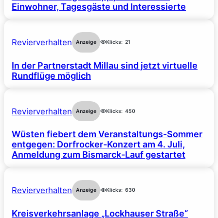
Einwohner, Tagesgäste und Interessierte
Revierverhalten
Anzeige
Klicks:
21
In der Partnerstadt Millau sind jetzt virtuelle
Rundflüge möglich
Revierverhalten
Anzeige
Klicks:
450
Wüsten fiebert dem Veranstaltungs-Sommer
entgegen: Dorfrocker-Konzert am 4. Juli,
Anmeldung zum Bismarck-Lauf gestartet
Revierverhalten
Anzeige
Klicks:
630
Kreisverkehrsanlage „Lockhauser Straße“