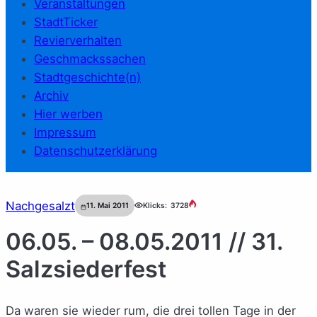
Veranstaltungen
StadtTicker
Revierverhalten
Geschmackssachen
Stadtgeschichte(n)
Archiv
Hier werben
Impressum
Datenschutzerklärung
Nachgesalzt
11. Mai 2011
Klicks:
3728
06.05. – 08.05.2011 // 31.
Salzsiederfest
Da waren sie wieder rum, die drei tollen Tage in der