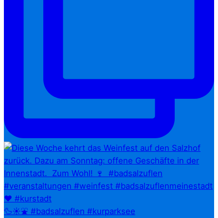
🦆☀️⛲ #badsalzuflen #kurparksee