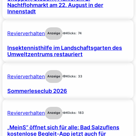
Nachtflohmarkt am 22. August in der
Innenstadt
Revierverhalten
Anzeige
Klicks:
74
Insektennisthilfe im Landschaftsgarten des
Umweltzentrums restauriert
Revierverhalten
Anzeige
Klicks:
33
Sommerleseclub 2026
Revierverhalten
Anzeige
Klicks:
183
„MeinS“ öffnet sich für alle: Bad Salzuflens
kostenlose Begleit-App jetzt auch für