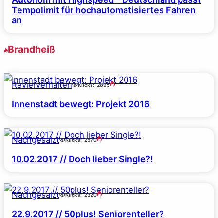
Tempolimit für hochautomatisiertes Fahren
an
Brandheiß
Revierverhalten
Klicks:
2895
Innenstadt bewegt: Projekt 2016
Nachgesalzt
Klicks:
2570
10.02.2017 // Doch lieber Single?!
Nachgesalzt
Klicks:
2320
22.9.2017 // 50plus! Seniorenteller?