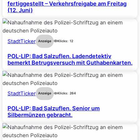
fertiggestellt – Verkehrsfreigabe am Freitag
(12. Juni)
StadtTicker
Anzeige
Klicks:
12
POL-LIP: Bad Salzuflen. Ladendetektiv
bemerkt Betrugsversuch mit Guthabenkarten.
StadtTicker
Anzeige
Klicks:
264
POL-LIP: Bad Salzuflen. Senior um
Silbermünzen gebracht.