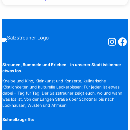
Salzstreuner
Salzst
Streunen, Bummeln und Erleben – in unserer Stadt ist immer
etwas los.
Kneipe und Kino, Kleinkunst und Konzerte, kulinarische
Köstlichkeiten und kulturelle Leckerbissen: Für jeden ist etwas
dabei – Tag für Tag. Der Salzstreuner zeigt euch, wo und wann
was los ist. Von der Langen Straße über Schötmar bis nach
Lockhausen, Wüsten und Ahmsen.
Schnellzugriffe: