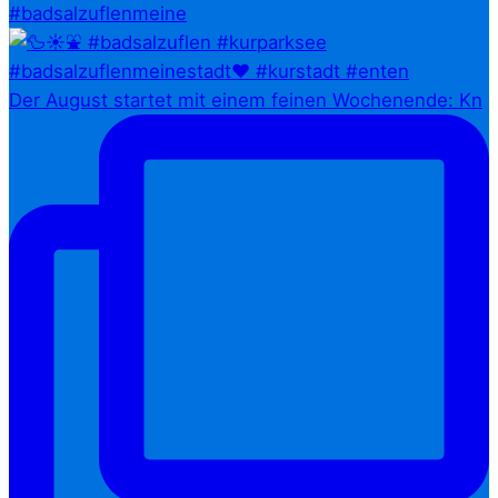
#badsalzuflenmeine
Der August startet mit einem feinen Wochenende: Kn