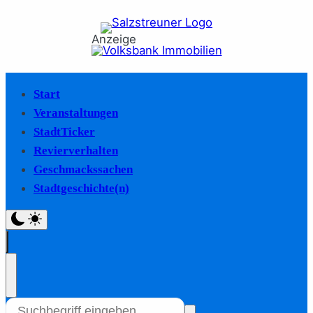
Anzeige
Start
Veranstaltungen
StadtTicker
Revierverhalten
Geschmackssachen
Stadtgeschichte(n)