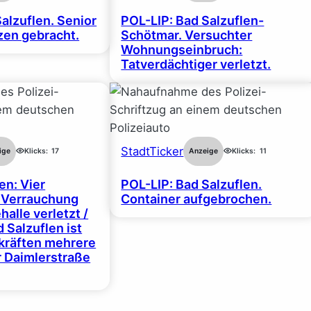
alzuflen. Senior
POL-LIP: Bad Salzuflen-
en gebracht.
Schötmar. Versuchter
Wohnungseinbruch:
Tatverdächtiger verletzt.
StadtTicker
ige
Klicks:
17
Anzeige
Klicks:
11
en: Vier
POL-LIP: Bad Salzuflen.
 Verrauchung
Container aufgebrochen.
halle verletzt /
 Salzuflen ist
zkräften mehrere
r Daimlerstraße