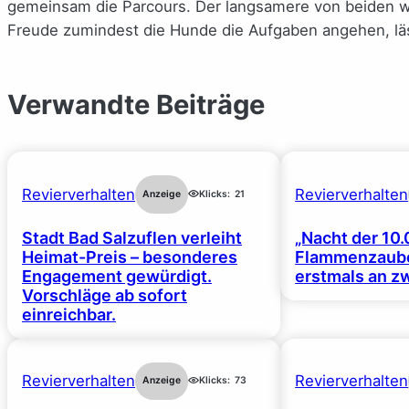
gemeinsam die Parcours. Der langsamere von beiden w
Freude zumindest die Hunde die Aufgaben angehen, lässt
Verwandte Beiträge
Revierverhalten
Revierverhalten
Anzeige
Klicks:
21
Stadt Bad Salzuflen verleiht
„Nacht der 10.
Heimat-Preis – besonderes
Flammenzaube
Engagement gewürdigt.
erstmals an z
Vorschläge ab sofort
einreichbar.
Revierverhalten
Revierverhalten
Anzeige
Klicks:
73