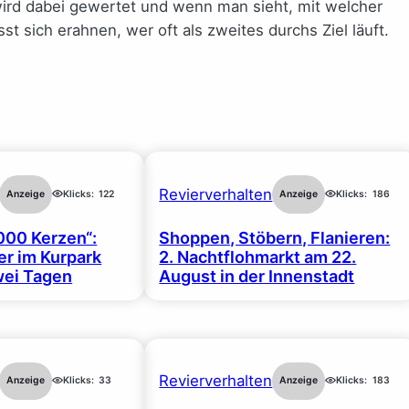
ird dabei gewertet und wenn man sieht, mit welcher
 sich erahnen, wer oft als zweites durchs Ziel läuft.
Revierverhalten
Anzeige
Klicks:
122
Anzeige
Klicks:
186
000 Kerzen“:
Shoppen, Stöbern, Flanieren:
r im Kurpark
2. Nachtflohmarkt am 22.
wei Tagen
August in der Innenstadt
Revierverhalten
Anzeige
Klicks:
33
Anzeige
Klicks:
183