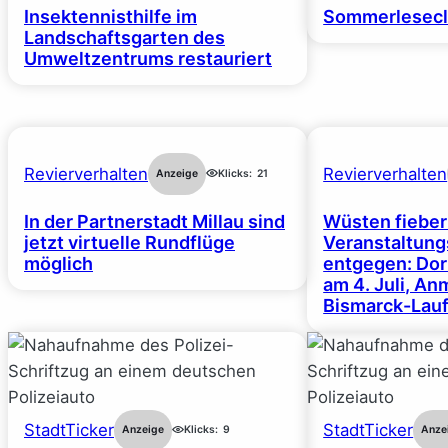
Insektennisthilfe im
Sommerlesecl
Landschaftsgarten des
Umweltzentrums restauriert
Revierverhalten
Revierverhalten
Anzeige
Klicks:
21
In der Partnerstadt Millau sind
Wüsten fiebe
jetzt virtuelle Rundflüge
Veranstaltun
möglich
entgegen: Dor
am 4. Juli, A
Bismarck-Lauf
StadtTicker
StadtTicker
Anzeige
Klicks:
9
Anze