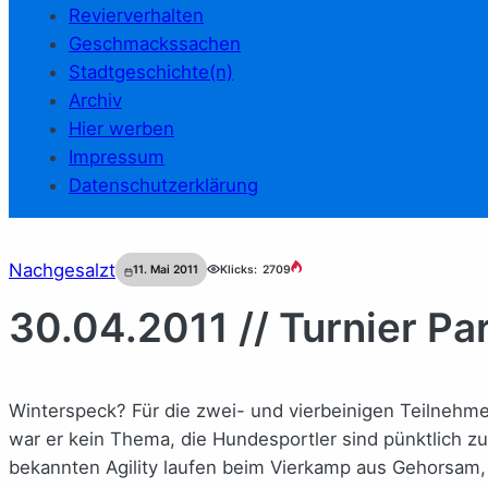
Revierverhalten
Geschmackssachen
Stadtgeschichte(n)
Archiv
Hier werben
Impressum
Datenschutzerklärung
Nachgesalzt
11. Mai 2011
Klicks:
2709
30.04.2011 // Turnier Pa
Winterspeck? Für die zwei- und vierbeinigen Teilnehmer
war er kein Thema, die Hundesportler sind pünktlich zu
bekannten Agility laufen beim Vierkamp aus Gehorsam,