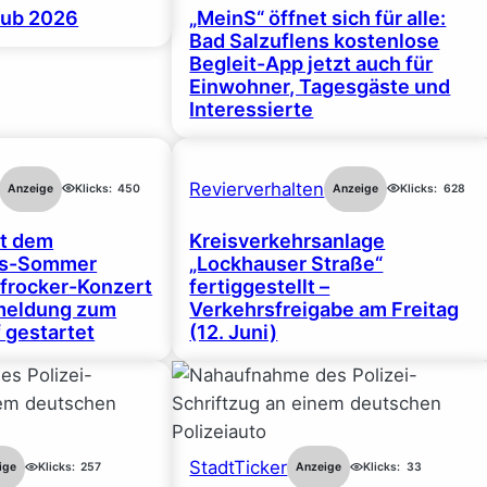
ub 2026
„MeinS“ öffnet sich für alle:
Bad Salzuflens kostenlose
Begleit-App jetzt auch für
Einwohner, Tagesgäste und
Interessierte
Revierverhalten
Anzeige
Klicks:
450
Anzeige
Klicks:
628
rt dem
Kreisverkehrsanlage
gs-Sommer
„Lockhauser Straße“
frocker-Konzert
fertiggestellt –
nmeldung zum
Verkehrsfreigabe am Freitag
 gestartet
(12. Juni)
StadtTicker
ige
Klicks:
257
Anzeige
Klicks:
33