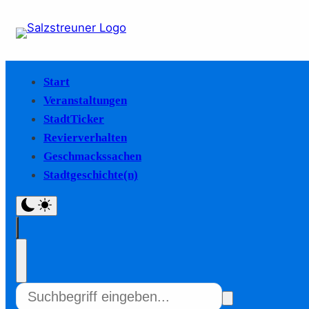
Start
Veranstaltungen
StadtTicker
Revierverhalten
Geschmackssachen
Stadtgeschichte(n)