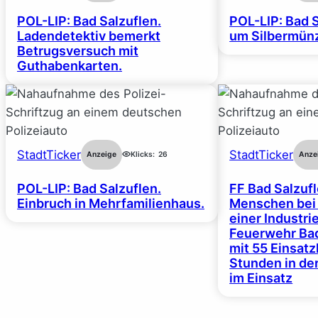
POL-LIP: Bad Salzuflen.
POL-LIP: Bad S
Ladendetektiv bemerkt
um Silbermünz
Betrugsversuch mit
Guthabenkarten.
StadtTicker
StadtTicker
Anzeige
Klicks:
26
Anze
POL-LIP: Bad Salzuflen.
FF Bad Salzufl
Einbruch in Mehrfamilienhaus.
Menschen bei
einer Industrie
Feuerwehr Bad
mit 55 Einsat
Stunden in de
im Einsatz