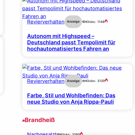
Revierverhalten
Anzeige
Klicks:
1148
Autonom mit Highspeed –
Deutschland passt Tempolimit für
hochautomatisiertes Fahren an
Revierverhalten
Anzeige
Klicks:
3120
Farbe, Stil und Wohlbefinden: Das
neue Studio von Anja Rippa-Pauli
Brandheiß
Nachgesalzt
Klicks:
3190