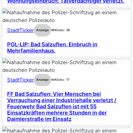
Wohnungseinbruch: Tatverdächtiger verletzt.
StadtTicker
Anzeige
Klicks:
26
POL-LIP: Bad Salzuflen. Einbruch in
Mehrfamilienhaus.
StadtTicker
Anzeige
Klicks:
17
FF Bad Salzuflen: Vier Menschen bei
Verrauchung einer Industriehalle verletzt /
Feuerwehr Bad Salzuflen ist mit 55
Einsatzkräften mehrere Stunden in der
Daimlerstraße im Einsatz