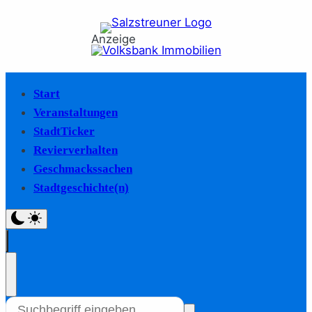
Anzeige
Start
Veranstaltungen
StadtTicker
Revierverhalten
Geschmackssachen
Stadtgeschichte(n)