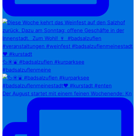
🦆☀️⛲ #badsalzuflen #kurparksee
#badsalzuflenmeine
Der August startet mit einem feinen Wochenende: Kn