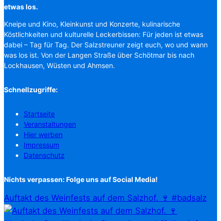
etwas los.
Kneipe und Kino, Kleinkunst und Konzerte, kulinarische
Köstlichkeiten und kulturelle Leckerbissen: Für jeden ist etwas
dabei – Tag für Tag. Der Salzstreuner zeigt euch, wo und wann
was los ist. Von der Langen Straße über Schötmar bis nach
Lockhausen, Wüsten und Ahmsen.
Schnellzugriffe:
Startseite
Veranstaltungen
Hier werben
Impressum
Datenschutz
Nichts verpassen: Folge uns auf Social Media!
Auftakt des Weinfests auf dem Salzhof. 🍷 #badsalz