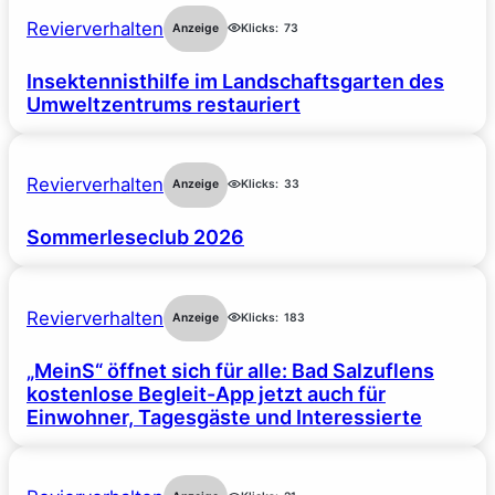
Revierverhalten
Anzeige
Klicks:
73
Insektennisthilfe im Landschaftsgarten des
Umweltzentrums restauriert
Revierverhalten
Anzeige
Klicks:
33
Sommerleseclub 2026
Revierverhalten
Anzeige
Klicks:
183
„MeinS“ öffnet sich für alle: Bad Salzuflens
kostenlose Begleit-App jetzt auch für
Einwohner, Tagesgäste und Interessierte