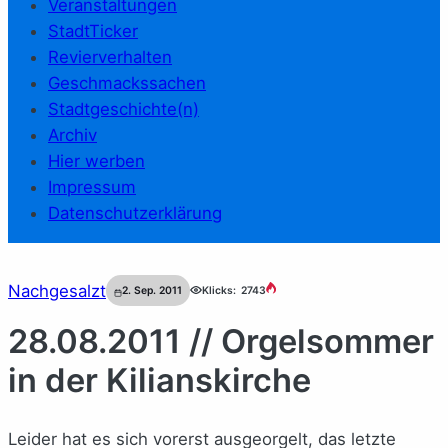
Veranstaltungen
StadtTicker
Revierverhalten
Geschmackssachen
Stadtgeschichte(n)
Archiv
Hier werben
Impressum
Datenschutzerklärung
Nachgesalzt
2. Sep. 2011
Klicks:
2743
28.08.2011 // Orgelsommer
in der Kilianskirche
Leider hat es sich vorerst ausgeorgelt, das letzte