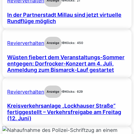
Revierverhalten
Anzeige
Klicks:
21
In der Partnerstadt Millau sind jetzt virtuelle
Rundflüge möglich
Revierverhalten
Anzeige
Klicks:
450
Wüsten fiebert dem Veranstaltungs-Sommer
entgegen: Dorfrocker-Konzert am 4. Juli,
Anmeldung zum Bismarck-Lauf gestartet
Revierverhalten
Anzeige
Klicks:
629
Kreisverkehrsanlage „Lockhauser Straße“
fertiggestellt – Verkehrsfreigabe am Freitag
(12. Juni)