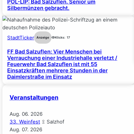
POL-LIP: Bad Salzuflen. Senior um
Silbermünzen gebracht.
StadtTicker
Anzeige
Klicks:
17
FF Bad Salzuflen: Vier Menschen bei
Verrauchung einer Industriehalle verletzt /
Feuerwehr Bad Salzuflen ist mit 55
Einsatzkräften mehrere Stunden in der
Daimlerstraße im Einsatz
Veranstaltungen
Aug.
06.
2026
33. Weinfest
Salzhof
Aug.
07.
2026