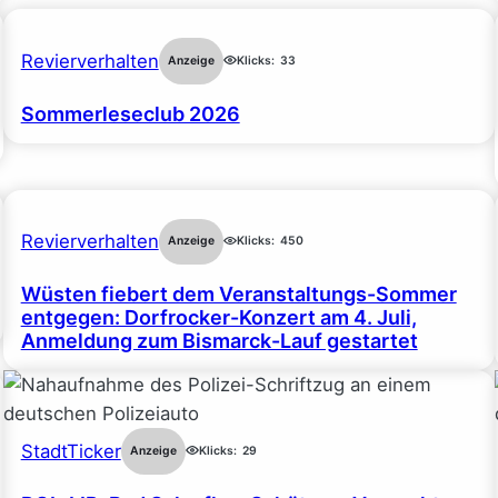
Revierverhalten
Anzeige
Klicks:
33
Sommerleseclub 2026
Revierverhalten
Anzeige
Klicks:
450
Wüsten fiebert dem Veranstaltungs-Sommer
entgegen: Dorfrocker-Konzert am 4. Juli,
Anmeldung zum Bismarck-Lauf gestartet
StadtTicker
Anzeige
Klicks:
29