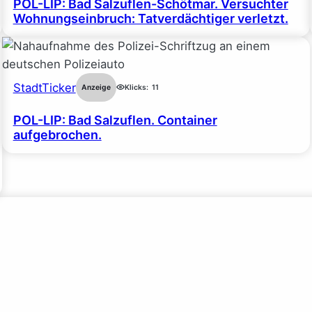
POL-LIP: Bad Salzuflen-Schötmar. Versuchter
Wohnungseinbruch: Tatverdächtiger verletzt.
StadtTicker
Anzeige
Klicks:
11
POL-LIP: Bad Salzuflen. Container
aufgebrochen.