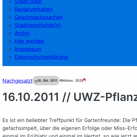
StadtTicker
Revierverhalten
Geschmackssachen
Stadtgeschichte(n)
Archiv
Hier werben
Impressum
Datenschutzerklärung
Nachgesalzt
18. Okt. 2011
Klicks:
2522
16.10.2011 // UWZ-Pfla
Es ist ein beliebter Treffpunkt für Gartenfreunde: Die 
gefachsimpelt, über die eigenen Erfolge oder Miss-Erfol
einmal im Frühjahr und einmal im Herbst, so wie jetzt am