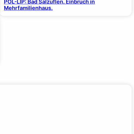
POL-LIP: Bad Salzuflen. Einbruch in
Mehrfamilienhaus.