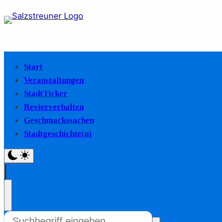
Start
Veranstaltungen
StadtTicker
Revierverhalten
Geschmackssachen
Stadtgeschichte(n)