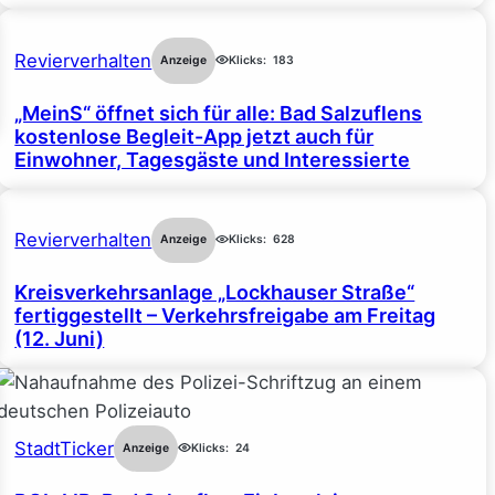
Revierverhalten
Anzeige
Klicks:
183
„MeinS“ öffnet sich für alle: Bad Salzuflens
kostenlose Begleit-App jetzt auch für
Einwohner, Tagesgäste und Interessierte
Revierverhalten
Anzeige
Klicks:
628
Kreisverkehrsanlage „Lockhauser Straße“
fertiggestellt – Verkehrsfreigabe am Freitag
(12. Juni)
StadtTicker
Anzeige
Klicks:
24