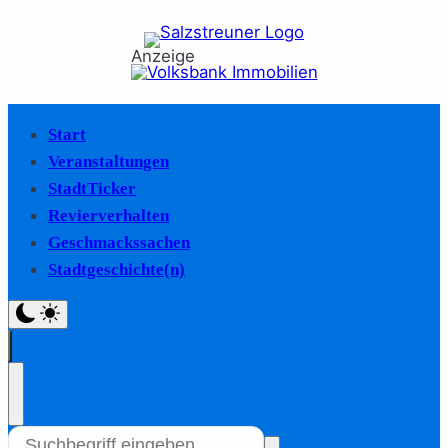
Anzeige
Start
Veranstaltungen
StadtTicker
Revierverhalten
Geschmackssachen
Stadtgeschichte(n)