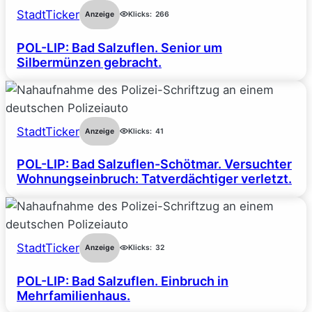
StadtTicker
Anzeige
Klicks:
266
POL-LIP: Bad Salzuflen. Senior um
Silbermünzen gebracht.
StadtTicker
Anzeige
Klicks:
41
POL-LIP: Bad Salzuflen-Schötmar. Versuchter
Wohnungseinbruch: Tatverdächtiger verletzt.
StadtTicker
Anzeige
Klicks:
32
POL-LIP: Bad Salzuflen. Einbruch in
Mehrfamilienhaus.