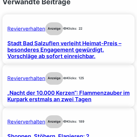
Verwandte Beiträge
Revierverhalten
Anzeige
Klicks:
22
Stadt Bad Salzuflen verleiht Heimat-Preis –
besonderes Engagement gewürdigt.
Vorschläge ab sofort einreichbar.
Revierverhalten
Anzeige
Klicks:
125
„Nacht der 10.000 Kerzen“: Flammenzauber im
Kurpark erstmals an zwei Tagen
Revierverhalten
Anzeige
Klicks:
189
Shoppen, Stöbern, Flanieren: 2.