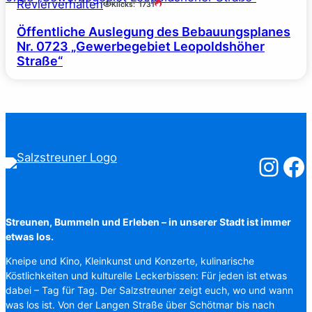
Revierverhalten
Klicks:
1731
Öffentliche Auslegung des Bebauungsplanes
Nr. 0723 „Gewerbegebiet Leopoldshöher
Straße“
Salzstreuner
Salzst
Streunen, Bummeln und Erleben – in unserer Stadt ist immer
etwas los.
Kneipe und Kino, Kleinkunst und Konzerte, kulinarische
Köstlichkeiten und kulturelle Leckerbissen: Für jeden ist etwas
dabei – Tag für Tag. Der Salzstreuner zeigt euch, wo und wann
was los ist. Von der Langen Straße über Schötmar bis nach