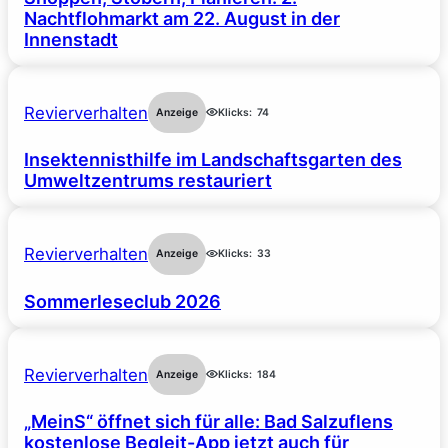
Nachtflohmarkt am 22. August in der
Innenstadt
Revierverhalten
Anzeige
Klicks:
74
Insektennisthilfe im Landschaftsgarten des
Umweltzentrums restauriert
Revierverhalten
Anzeige
Klicks:
33
Sommerleseclub 2026
Revierverhalten
Anzeige
Klicks:
184
„MeinS“ öffnet sich für alle: Bad Salzuflens
kostenlose Begleit-App jetzt auch für