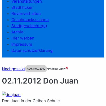
Veranstaltungen
StadtTicker
Revierverhalten
Geschmackssachen
Stadtgeschichte(n)
Archiv
Hier werben
Impressum
Datenschutzerklärung
Nachgesalzt
20. Nov. 2012
Klicks:
2654
02.11.2012 Don Juan
Don Juan in der Gelben Schule