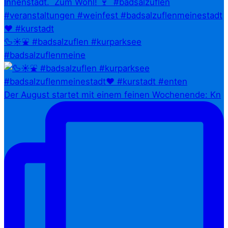
🦆☀️⛲ #badsalzuflen #kurparksee
#badsalzuflenmeine
Der August startet mit einem feinen Wochenende: Kn