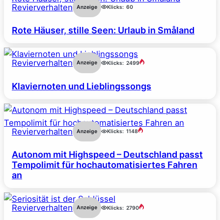
Revierverhalten
Anzeige
Klicks:
60
Rote Häuser, stille Seen: Urlaub in Småland
Revierverhalten
Anzeige
Klicks:
2499
Klaviernoten und Lieblingssongs
Revierverhalten
Anzeige
Klicks:
1148
Autonom mit Highspeed – Deutschland passt
Tempolimit für hochautomatisiertes Fahren
an
Revierverhalten
Anzeige
Klicks:
2790