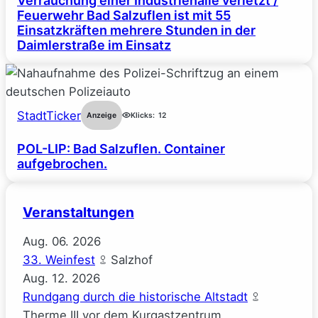
Verrauchung einer Industriehalle verletzt /
Feuerwehr Bad Salzuflen ist mit 55
Einsatzkräften mehrere Stunden in der
Daimlerstraße im Einsatz
StadtTicker
Anzeige
Klicks:
12
POL-LIP: Bad Salzuflen. Container
aufgebrochen.
Veranstaltungen
Aug.
06.
2026
33. Weinfest
Salzhof
Aug.
12.
2026
Rundgang durch die historische Altstadt
Therme III vor dem Kurgastzentrum