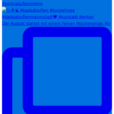
#badsalzuflenmeine
Der August startet mit einem feinen Wochenende: Kn