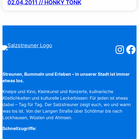
02.04.2011 // HONKY TONK
Salzstreuner
Salzst
Streunen, Bummeln und Erleben – in unserer Stadt ist immer
etwas los.
Kneipe und Kino, Kleinkunst und Konzerte, kulinarische
Köstlichkeiten und kulturelle Leckerbissen: Für jeden ist etwas
dabei – Tag für Tag. Der Salzstreuner zeigt euch, wo und wann
was los ist. Von der Langen Straße über Schötmar bis nach
Lockhausen, Wüsten und Ahmsen.
Schnellzugriffe: