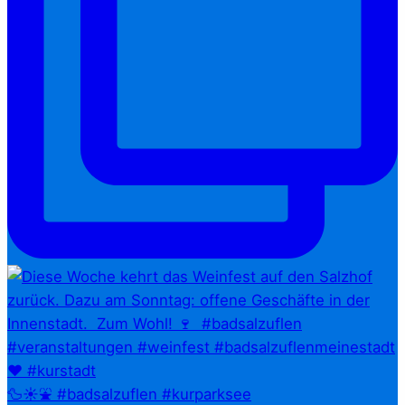
🦆☀️⛲ #badsalzuflen #kurparksee