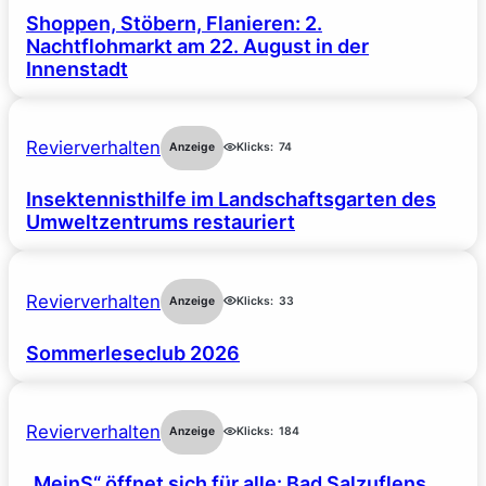
Shoppen, Stöbern, Flanieren: 2.
Nachtflohmarkt am 22. August in der
Innenstadt
Revierverhalten
Anzeige
Klicks:
74
Insektennisthilfe im Landschaftsgarten des
Umweltzentrums restauriert
Revierverhalten
Anzeige
Klicks:
33
Sommerleseclub 2026
Revierverhalten
Anzeige
Klicks:
184
„MeinS“ öffnet sich für alle: Bad Salzuflens