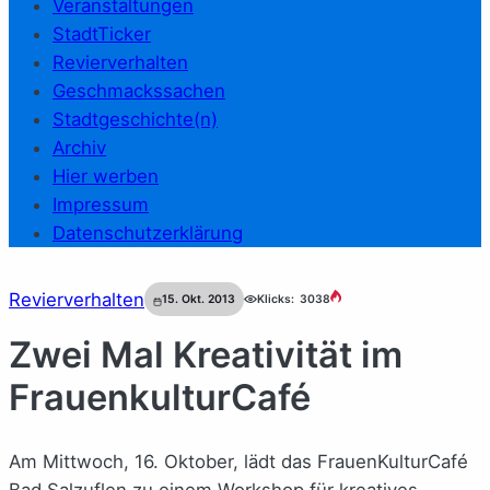
Veranstaltungen
StadtTicker
Revierverhalten
Geschmackssachen
Stadtgeschichte(n)
Archiv
Hier werben
Impressum
Datenschutzerklärung
Revierverhalten
15. Okt. 2013
Klicks:
3038
Zwei Mal Kreativität im
FrauenkulturCafé
Am Mittwoch, 16. Oktober, lädt das FrauenKulturCafé
Bad Salzuflen zu einem Workshop für kreatives