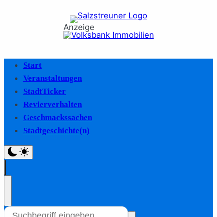
Anzeige
Start
Veranstaltungen
StadtTicker
Revierverhalten
Geschmackssachen
Stadtgeschichte(n)