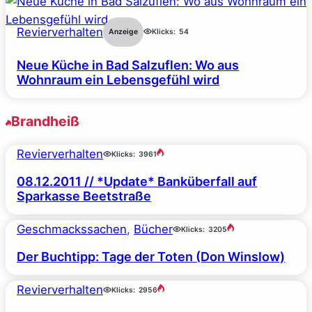
Revierverhalten
Anzeige
Klicks:
54
Neue Küche in Bad Salzuflen: Wo aus
Wohnraum ein Lebensgefühl wird
Brandheiß
Revierverhalten
Klicks:
3961
08.12.2011 // *Update* Banküberfall auf
Sparkasse Beetstraße
Geschmackssachen
, 
Bücher
Klicks:
3205
Der Buchtipp: Tage der Toten (Don Winslow)
Revierverhalten
Klicks:
2956