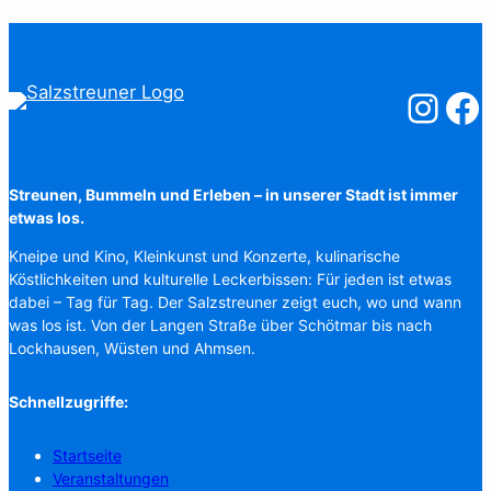
Salzstreuner
Salzst
Streunen, Bummeln und Erleben – in unserer Stadt ist immer
etwas los.
Kneipe und Kino, Kleinkunst und Konzerte, kulinarische
Köstlichkeiten und kulturelle Leckerbissen: Für jeden ist etwas
dabei – Tag für Tag. Der Salzstreuner zeigt euch, wo und wann
was los ist. Von der Langen Straße über Schötmar bis nach
Lockhausen, Wüsten und Ahmsen.
Schnellzugriffe:
Startseite
Veranstaltungen