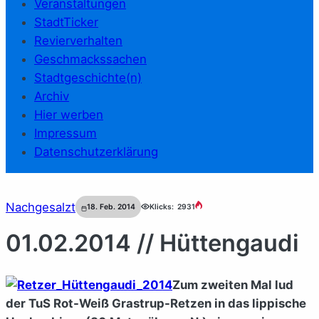
Veranstaltungen
StadtTicker
Revierverhalten
Geschmackssachen
Stadtgeschichte(n)
Archiv
Hier werben
Impressum
Datenschutzerklärung
Nachgesalzt
18. Feb. 2014
Klicks:
2931
01.02.2014 // Hüttengaudi
Zum zweiten Mal lud
der TuS Rot-Weiß Grastrup-Retzen in das lippische