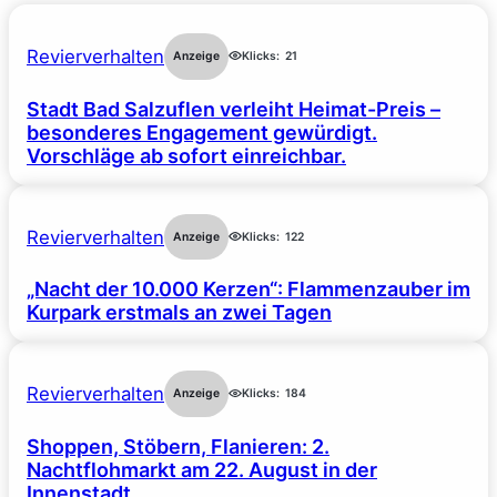
Revierverhalten
Anzeige
Klicks:
21
Stadt Bad Salzuflen verleiht Heimat-Preis –
besonderes Engagement gewürdigt.
Vorschläge ab sofort einreichbar.
Revierverhalten
Anzeige
Klicks:
122
„Nacht der 10.000 Kerzen“: Flammenzauber im
Kurpark erstmals an zwei Tagen
Revierverhalten
Anzeige
Klicks:
184
Shoppen, Stöbern, Flanieren: 2.
Nachtflohmarkt am 22. August in der
Innenstadt