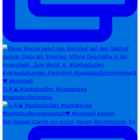
🦆☀️⛲ #badsalzuflen #kurparksee
#badsalzuflenmeine
Der August startet mit einem feinen Wochenende: Kn