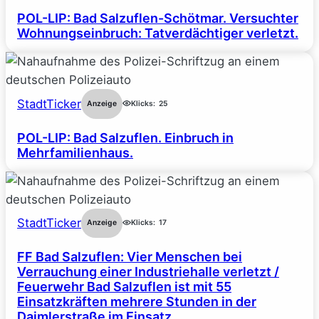
POL-LIP: Bad Salzuflen-Schötmar. Versuchter
Wohnungseinbruch: Tatverdächtiger verletzt.
StadtTicker
Anzeige
Klicks:
25
POL-LIP: Bad Salzuflen. Einbruch in
Mehrfamilienhaus.
StadtTicker
Anzeige
Klicks:
17
FF Bad Salzuflen: Vier Menschen bei
Verrauchung einer Industriehalle verletzt /
Feuerwehr Bad Salzuflen ist mit 55
Einsatzkräften mehrere Stunden in der
Daimlerstraße im Einsatz