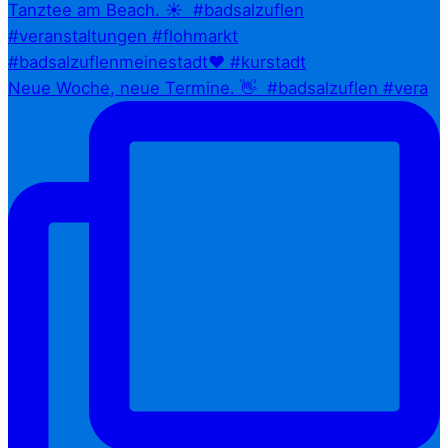
Neue Woche, neue Termine. 👋⁠ ⁠ #badsalzuflen #vera