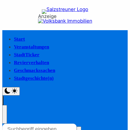
Anzeige
Start
Veranstaltungen
StadtTicker
Revierverhalten
Geschmackssachen
Stadtgeschichte(n)