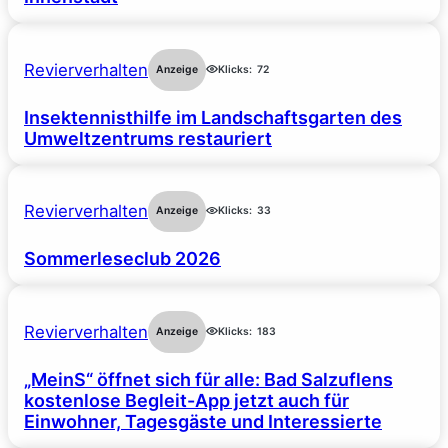
Revierverhalten
Anzeige
Klicks:
72
Insektennisthilfe im Landschaftsgarten des
Umweltzentrums restauriert
Revierverhalten
Anzeige
Klicks:
33
Sommerleseclub 2026
Revierverhalten
Anzeige
Klicks:
183
„MeinS“ öffnet sich für alle: Bad Salzuflens
kostenlose Begleit-App jetzt auch für
Einwohner, Tagesgäste und Interessierte