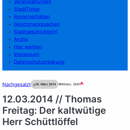
Veranstaltungen
StadtTicker
Revierverhalten
Geschmackssachen
Stadtgeschichte(n)
Archiv
Hier werben
Impressum
Datenschutzerklärung
Nachgesalzt
18. März 2014
Klicks:
2581
12.03.2014 // Thomas
Freitag: Der kaltwütige
Herr Schüttlöffel