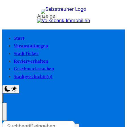
Anzeige
Start
Veranstaltungen
StadtTicker
Revierverhalten
Geschmackssachen
Stadtgeschichte(n)