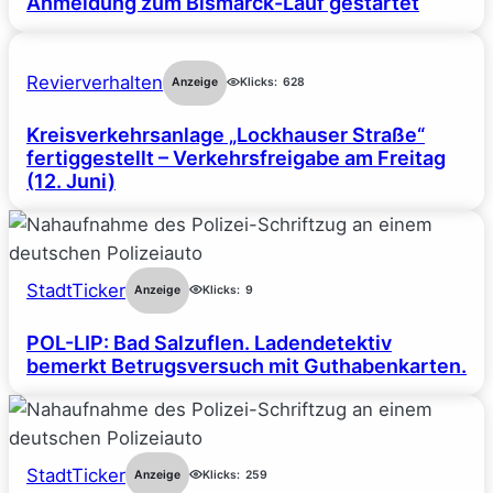
Anmeldung zum Bismarck-Lauf gestartet
Revierverhalten
Anzeige
Klicks:
628
Kreisverkehrsanlage „Lockhauser Straße“
fertiggestellt – Verkehrsfreigabe am Freitag
(12. Juni)
StadtTicker
Anzeige
Klicks:
9
POL-LIP: Bad Salzuflen. Ladendetektiv
bemerkt Betrugsversuch mit Guthabenkarten.
StadtTicker
Anzeige
Klicks:
259