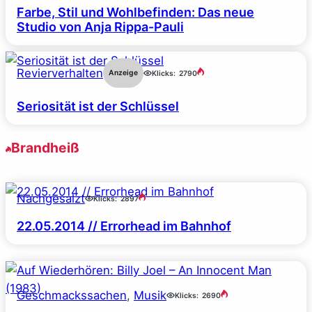
Farbe, Stil und Wohlbefinden: Das neue
Studio von Anja Rippa-Pauli
Revierverhalten
Anzeige
Klicks:
2790
Seriosität ist der Schlüssel
Brandheiß
Nachgesalzt
Klicks:
2897
22.05.2014 // Errorhead im Bahnhof
Geschmackssachen
, 
Musik
Klicks:
2690