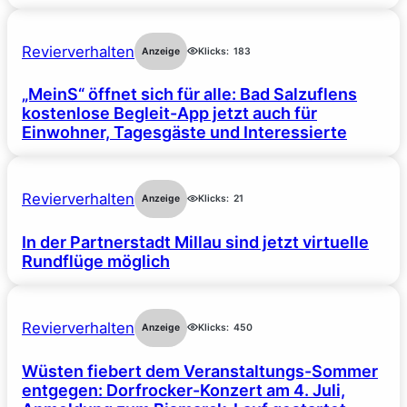
Revierverhalten
Anzeige
Klicks:
183
„MeinS“ öffnet sich für alle: Bad Salzuflens
kostenlose Begleit-App jetzt auch für
Einwohner, Tagesgäste und Interessierte
Revierverhalten
Anzeige
Klicks:
21
In der Partnerstadt Millau sind jetzt virtuelle
Rundflüge möglich
Revierverhalten
Anzeige
Klicks:
450
Wüsten fiebert dem Veranstaltungs-Sommer
entgegen: Dorfrocker-Konzert am 4. Juli,