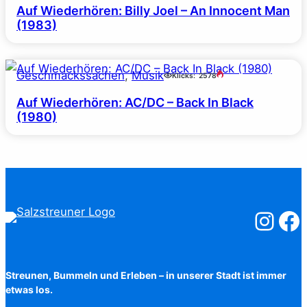
Auf Wiederhören: Billy Joel – An Innocent Man
(1983)
Geschmackssachen
, 
Musik
Klicks:
2578
Auf Wiederhören: AC/DC – Back In Black
(1980)
Salzstreuner
Salzst
Streunen, Bummeln und Erleben – in unserer Stadt ist immer
etwas los.