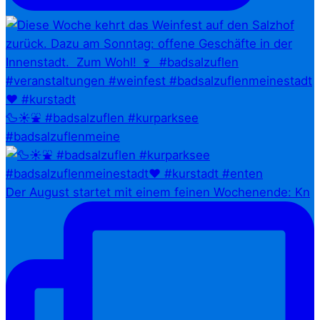
🦆☀️⛲ #badsalzuflen #kurparksee
#badsalzuflenmeine
Der August startet mit einem feinen Wochenende: Kn