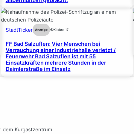
Silbermünzen gebracht.
StadtTicker
Anzeige
Klicks:
17
FF Bad Salzuflen: Vier Menschen bei
Verrauchung einer Industriehalle verletzt /
Feuerwehr Bad Salzuflen ist mit 55
Einsatzkräften mehrere Stunden in der
Daimlerstraße im Einsatz
or dem Kurgastzentrum