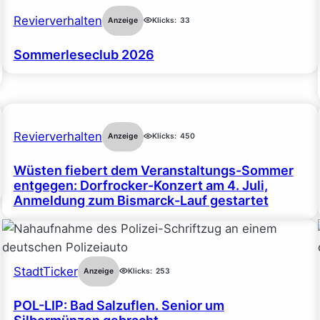
Revierverhalten
Anzeige
Klicks:
33
Sommerleseclub 2026
Revierverhalten
Anzeige
Klicks:
450
Wüsten fiebert dem Veranstaltungs-Sommer
entgegen: Dorfrocker-Konzert am 4. Juli,
Anmeldung zum Bismarck-Lauf gestartet
StadtTicker
Anzeige
Klicks:
253
POL-LIP: Bad Salzuflen. Senior um