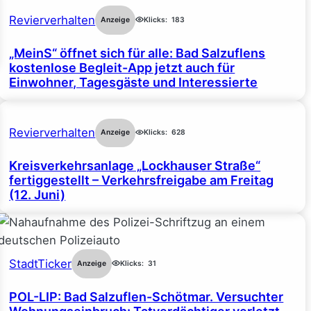
Revierverhalten
Anzeige
Klicks:
183
„MeinS“ öffnet sich für alle: Bad Salzuflens
kostenlose Begleit-App jetzt auch für
Einwohner, Tagesgäste und Interessierte
Revierverhalten
Anzeige
Klicks:
628
Kreisverkehrsanlage „Lockhauser Straße“
fertiggestellt – Verkehrsfreigabe am Freitag
(12. Juni)
StadtTicker
Anzeige
Klicks:
31
POL-LIP: Bad Salzuflen-Schötmar. Versuchter