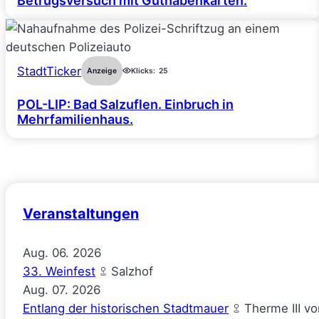
Betrugsversuch mit Guthabenkarten.
StadtTicker
Anzeige
Klicks:
25
POL-LIP: Bad Salzuflen. Einbruch in
Mehrfamilienhaus.
Veranstaltungen
Aug.
06.
2026
33. Weinfest
Salzhof
Aug.
07.
2026
Entlang der historischen Stadtmauer
Therme III v