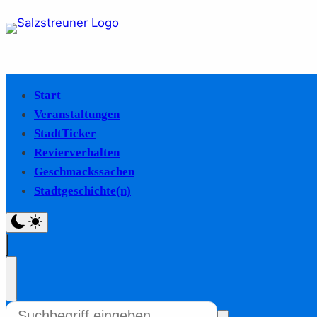
Start
Veranstaltungen
StadtTicker
Revierverhalten
Geschmackssachen
Stadtgeschichte(n)