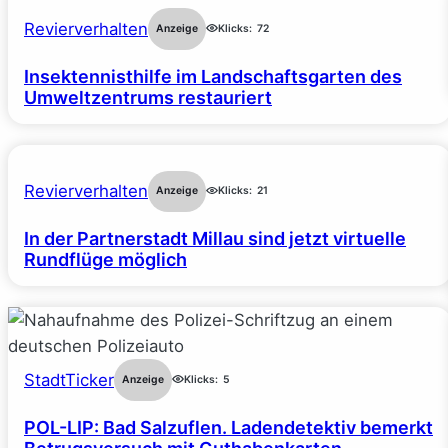
Revierverhalten
Anzeige
Klicks:
72
Insektennisthilfe im Landschaftsgarten des
Umweltzentrums restauriert
Revierverhalten
Anzeige
Klicks:
21
In der Partnerstadt Millau sind jetzt virtuelle
Rundflüge möglich
StadtTicker
Anzeige
Klicks:
5
POL-LIP: Bad Salzuflen. Ladendetektiv bemerkt