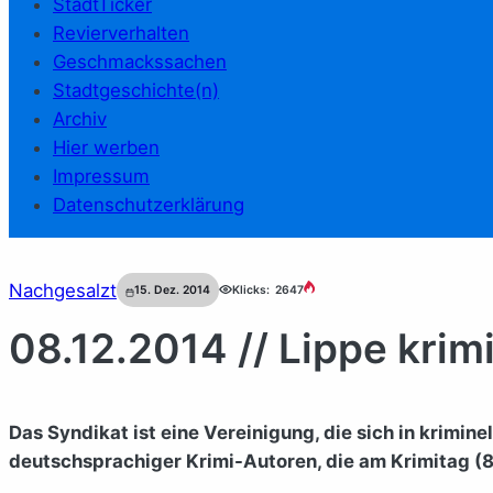
StadtTicker
Revierverhalten
Geschmackssachen
Stadtgeschichte(n)
Archiv
Hier werben
Impressum
Datenschutzerklärung
Nachgesalzt
15. Dez. 2014
Klicks:
2647
08.12.2014 // Lippe krimi
Das Syndikat ist eine Vereinigung, die sich in krimin
deutschsprachiger Krimi-Autoren, die am Krimitag (8