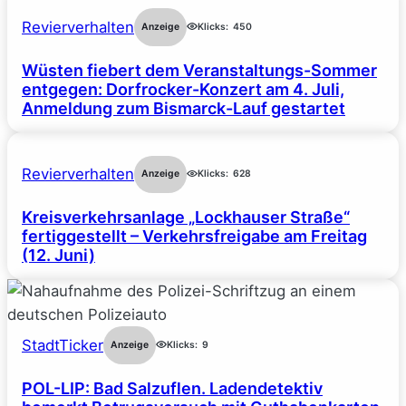
Revierverhalten
Anzeige
Klicks:
450
Wüsten fiebert dem Veranstaltungs-Sommer
entgegen: Dorfrocker-Konzert am 4. Juli,
Anmeldung zum Bismarck-Lauf gestartet
Revierverhalten
Anzeige
Klicks:
628
Kreisverkehrsanlage „Lockhauser Straße“
fertiggestellt – Verkehrsfreigabe am Freitag
(12. Juni)
StadtTicker
Anzeige
Klicks:
9
POL-LIP: Bad Salzuflen. Ladendetektiv