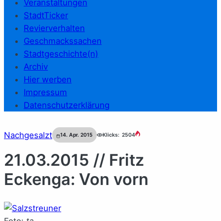
Veranstaltungen
StadtTicker
Revierverhalten
Geschmackssachen
Stadtgeschichte(n)
Archiv
Hier werben
Impressum
Datenschutzerklärung
Nachgesalzt
14. Apr. 2015
Klicks:
2504
21.03.2015 // Fritz
Eckenga: Von vorn
Foto:
ta