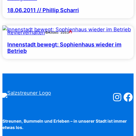
18.06.2011 // Phillip Scharri
Revierverhalten
Klicks:
3353
Innenstadt bewegt: Sophienhaus wieder im
Betrieb
Salzstreuner
Salzst
Streunen, Bummeln und Erleben – in unserer Stadt ist immer
etwas los.