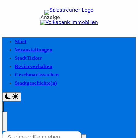
Anzeige
Start
Veranstaltungen
StadtTicker
Revierverhalten
Geschmackssachen
Stadtgeschichte(n)