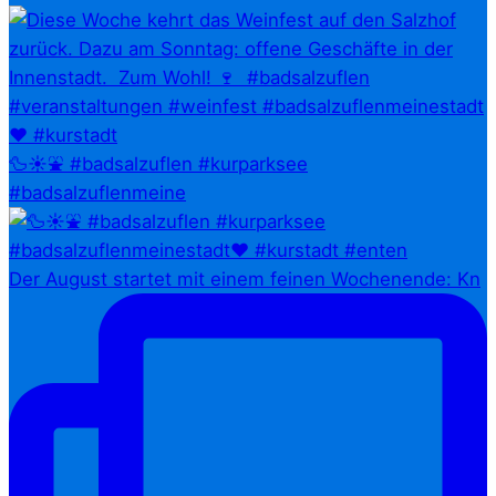
🦆☀️⛲ #badsalzuflen #kurparksee
#badsalzuflenmeine
Der August startet mit einem feinen Wochenende: Kn