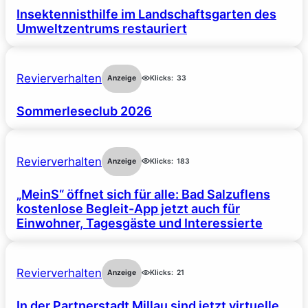
Insektennisthilfe im Landschaftsgarten des
Umweltzentrums restauriert
Revierverhalten
Anzeige
Klicks:
33
Sommerleseclub 2026
Revierverhalten
Anzeige
Klicks:
183
„MeinS“ öffnet sich für alle: Bad Salzuflens
kostenlose Begleit-App jetzt auch für
Einwohner, Tagesgäste und Interessierte
Revierverhalten
Anzeige
Klicks:
21
In der Partnerstadt Millau sind jetzt virtuelle