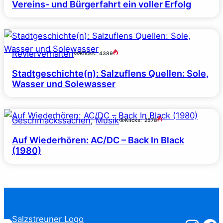
Vereins- und Bürgerfahrt ein voller Erfolg
Revierverhalten
Klicks:
4389
Stadtgeschichte(n): Salzuflens Quellen: Sole,
Wasser und Solewasser
Geschmackssachen
, 
Musik
Klicks:
2578
Auf Wiederhören: AC/DC – Back In Black
(1980)