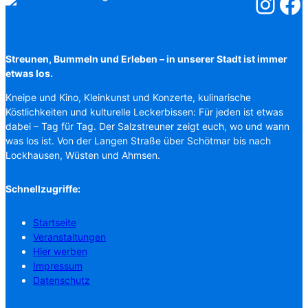
Salzstreuner
Salzst
Streunen, Bummeln und Erleben – in unserer Stadt ist immer
etwas los.
Kneipe und Kino, Kleinkunst und Konzerte, kulinarische
Köstlichkeiten und kulturelle Leckerbissen: Für jeden ist etwas
dabei – Tag für Tag. Der Salzstreuner zeigt euch, wo und wann
was los ist. Von der Langen Straße über Schötmar bis nach
Lockhausen, Wüsten und Ahmsen.
Schnellzugriffe:
Startseite
Veranstaltungen
Hier werben
Impressum
Datenschutz