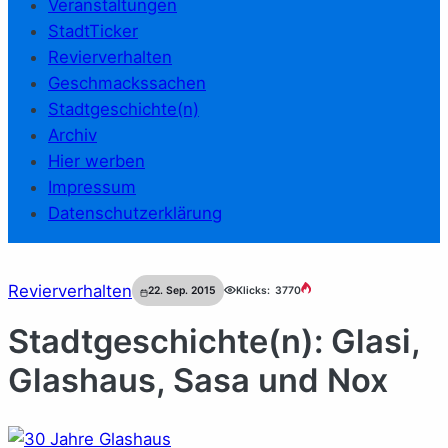
Veranstaltungen
StadtTicker
Revierverhalten
Geschmackssachen
Stadtgeschichte(n)
Archiv
Hier werben
Impressum
Datenschutzerklärung
Revierverhalten
22. Sep. 2015
Klicks:
3770
Stadtgeschichte(n): Glasi,
Glashaus, Sasa und Nox