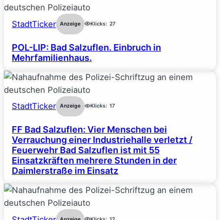
StadtTicker
Anzeige
Klicks:
27
POL-LIP: Bad Salzuflen. Einbruch in
Mehrfamilienhaus.
StadtTicker
Anzeige
Klicks:
17
FF Bad Salzuflen: Vier Menschen bei
Verrauchung einer Industriehalle verletzt /
Feuerwehr Bad Salzuflen ist mit 55
Einsatzkräften mehrere Stunden in der
Daimlerstraße im Einsatz
StadtTicker
Anzeige
Klicks:
12