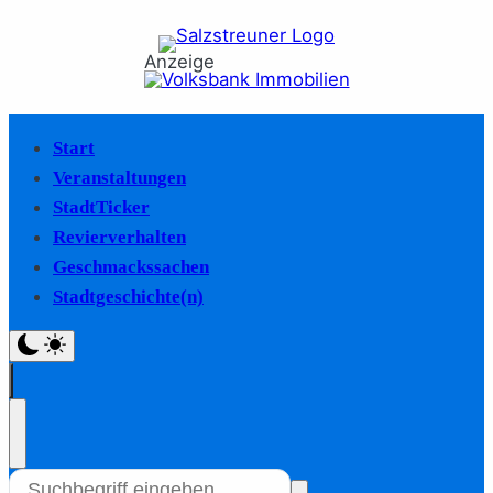
Anzeige
Start
Veranstaltungen
StadtTicker
Revierverhalten
Geschmackssachen
Stadtgeschichte(n)