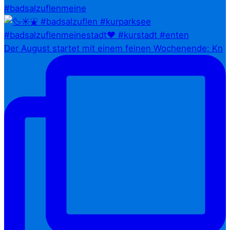
#badsalzuflenmeine
Der August startet mit einem feinen Wochenende: Kn