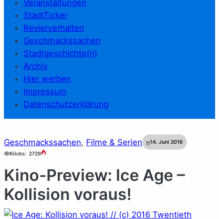
Veranstaltungen
StadtTicker
Revierverhalten
Geschmackssachen
Stadtgeschichte(n)
Archiv
Hier werben
Impressum
Datenschutzerklärung
Geschmackssachen
, 
Filme & Serien
14. Juni 2016
Klicks:
2729
Kino-Preview: Ice Age –
Kollision voraus!