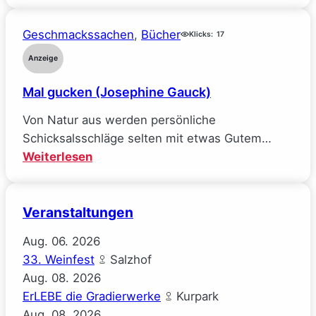
Räuberpistolen
verlor
($ick)
(Sarah
Geschmackssachen
, 
Bücher
Klicks:
17
Wynn-
Anzeige
Williams)
Mal gucken (Josephine Gauck)
Von Natur aus werden persönliche
Schicksalsschläge selten mit etwas Gutem…
:
Weiterlesen
Mal
gucken
Veranstaltungen
(Josephine
Gauck)
Aug.
06.
2026
33. Weinfest
Salzhof
Aug.
08.
2026
ErLEBE die Gradierwerke
Kurpark
Aug.
08.
2026