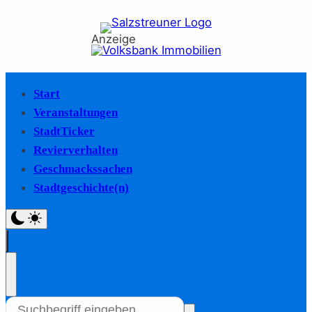
Anzeige
Start
Veranstaltungen
StadtTicker
Revierverhalten
Geschmackssachen
Stadtgeschichte(n)