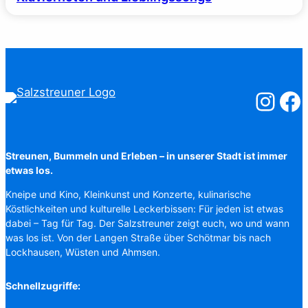
Salzstreuner
Salzst
Streunen, Bummeln und Erleben – in unserer Stadt ist immer
etwas los.
Kneipe und Kino, Kleinkunst und Konzerte, kulinarische
Köstlichkeiten und kulturelle Leckerbissen: Für jeden ist etwas
dabei – Tag für Tag. Der Salzstreuner zeigt euch, wo und wann
was los ist. Von der Langen Straße über Schötmar bis nach
Lockhausen, Wüsten und Ahmsen.
Schnellzugriffe: