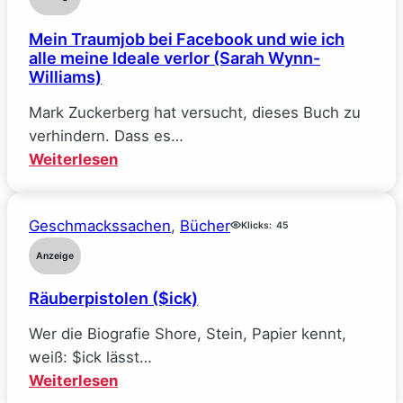
Verhandlungssache
Mein Traumjob bei Facebook und wie ich
(Elle
alle meine Ideale verlor (Sarah Wynn-
Kennedy)
Williams)
Mark Zuckerberg hat versucht, dieses Buch zu
verhindern. Dass es…
:
Weiterlesen
Mein
Traumjob
Geschmackssachen
, 
Bücher
bei
Klicks:
45
Facebook
Anzeige
und
Räuberpistolen ($ick)
wie
ich
Wer die Biografie Shore, Stein, Papier kennt,
alle
weiß: $ick lässt…
meine
:
Weiterlesen
Ideale