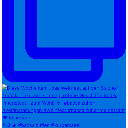
🦆☀️⛲ #badsalzuflen #kurparksee