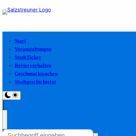
Start
Veranstaltungen
StadtTicker
Revierverhalten
Geschmackssachen
Stadtgeschichte(n)