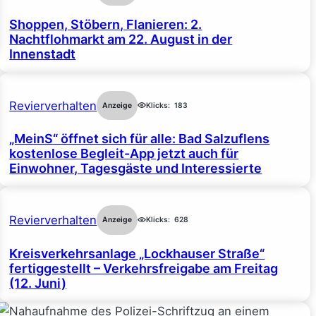
Shoppen, Stöbern, Flanieren: 2.
Nachtflohmarkt am 22. August in der
Innenstadt
Revierverhalten
Anzeige
Klicks:
183
„MeinS“ öffnet sich für alle: Bad Salzuflens
kostenlose Begleit-App jetzt auch für
Einwohner, Tagesgäste und Interessierte
Revierverhalten
Anzeige
Klicks:
628
Kreisverkehrsanlage „Lockhauser Straße“
fertiggestellt – Verkehrsfreigabe am Freitag
(12. Juni)