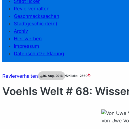
StadtTicker
Revierverhalten
Geschmackssachen
Stadtgeschichte(n)
Archiv
Hier werben
Impressum
Datenschutzerklärung
Revierverhalten
16. Aug. 2016
Klicks:
2560
Voehls Welt # 68: Wisse
Von Uwe Voeh