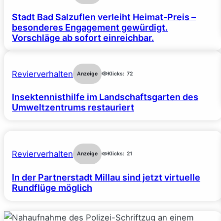
Stadt Bad Salzuflen verleiht Heimat-Preis –
besonderes Engagement gewürdigt.
Vorschläge ab sofort einreichbar.
Revierverhalten
Anzeige
Klicks:
72
Insektennisthilfe im Landschaftsgarten des
Umweltzentrums restauriert
Revierverhalten
Anzeige
Klicks:
21
In der Partnerstadt Millau sind jetzt virtuelle
Rundflüge möglich