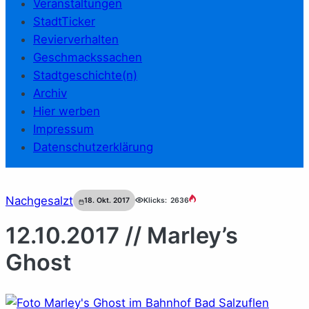
Veranstaltungen
StadtTicker
Revierverhalten
Geschmackssachen
Stadtgeschichte(n)
Archiv
Hier werben
Impressum
Datenschutzerklärung
Nachgesalzt
18. Okt. 2017
Klicks:
2636
12.10.2017 // Marley’s
Ghost