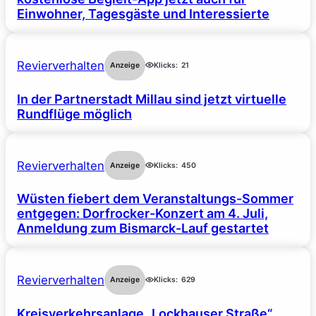
Einwohner, Tagesgäste und Interessierte
Revierverhalten
Anzeige
Klicks:
21
In der Partnerstadt Millau sind jetzt virtuelle
Rundflüge möglich
Revierverhalten
Anzeige
Klicks:
450
Wüsten fiebert dem Veranstaltungs-Sommer
entgegen: Dorfrocker-Konzert am 4. Juli,
Anmeldung zum Bismarck-Lauf gestartet
Revierverhalten
Anzeige
Klicks:
629
Kreisverkehrsanlage „Lockhauser Straße“