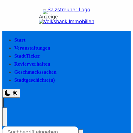
Anzeige
Start
Veranstaltungen
StadtTicker
Revierverhalten
Geschmackssachen
Stadtgeschichte(n)