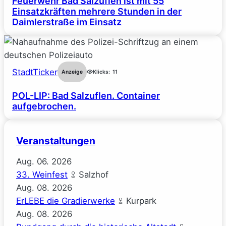
Feuerwehr Bad Salzuflen ist mit 55
Einsatzkräften mehrere Stunden in der
Daimlerstraße im Einsatz
StadtTicker
Anzeige
Klicks:
11
POL-LIP: Bad Salzuflen. Container
aufgebrochen.
Veranstaltungen
Aug.
06.
2026
33. Weinfest
Salzhof
Aug.
08.
2026
ErLEBE die Gradierwerke
Kurpark
Aug.
08.
2026