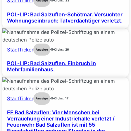
StadtTicker
Anzeige
Klicks:
33
POL-LIP: Bad Salzuflen-Schötmar. Versuchter
Wohnungseinbruch: Tatverdächtiger verletzt.
StadtTicker
Anzeige
Klicks:
26
POL-LIP: Bad Salzuflen. Einbruch in
Mehrfamilienhaus.
StadtTicker
Anzeige
Klicks:
17
FF Bad Salzuflen: Vier Menschen bei
Verrauchung einer Industriehalle verletzt /
Feuerwehr Bad Salzuflen ist mit 55
Einsatzkräften mehrere Stunden in der