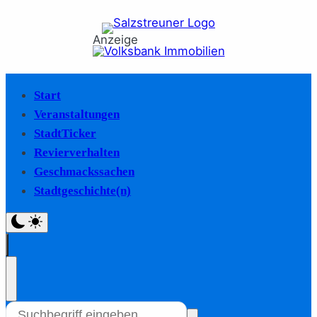
Anzeige
Start
Veranstaltungen
StadtTicker
Revierverhalten
Geschmackssachen
Stadtgeschichte(n)