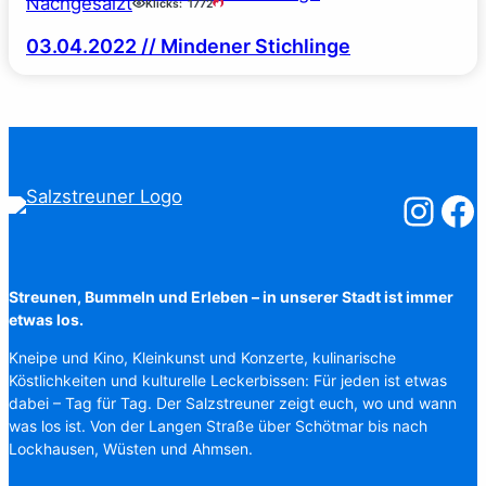
Nachgesalzt
Klicks:
1772
03.04.2022 // Mindener Stichlinge
Salzstreuner
Salzst
Streunen, Bummeln und Erleben – in unserer Stadt ist immer
etwas los.
Kneipe und Kino, Kleinkunst und Konzerte, kulinarische
Köstlichkeiten und kulturelle Leckerbissen: Für jeden ist etwas
dabei – Tag für Tag. Der Salzstreuner zeigt euch, wo und wann
was los ist. Von der Langen Straße über Schötmar bis nach
Lockhausen, Wüsten und Ahmsen.