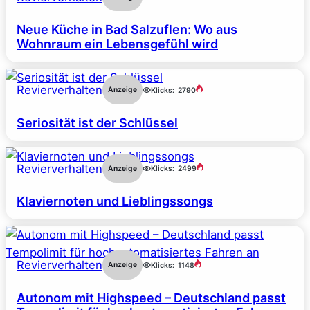
Neue Küche in Bad Salzuflen: Wo aus
Wohnraum ein Lebensgefühl wird
Revierverhalten
Anzeige
Klicks:
2790
Seriosität ist der Schlüssel
Revierverhalten
Anzeige
Klicks:
2499
Klaviernoten und Lieblingssongs
Revierverhalten
Anzeige
Klicks:
1148
Autonom mit Highspeed – Deutschland passt