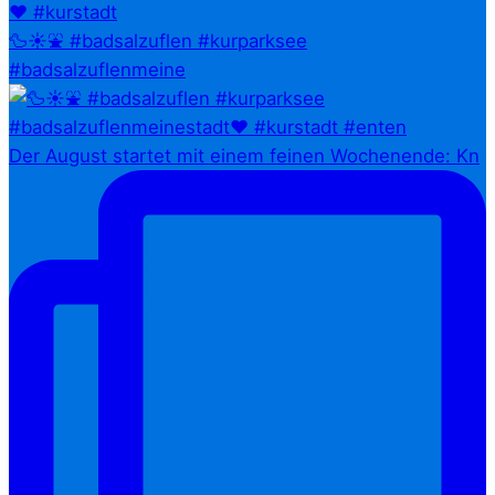
🦆☀️⛲ #badsalzuflen #kurparksee
#badsalzuflenmeine
Der August startet mit einem feinen Wochenende: Kn