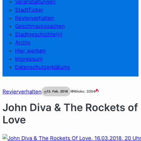
Veranstaltungen
StadtTicker
Revierverhalten
Geschmackssachen
Stadtgeschichte(n)
Archiv
Hier werben
Impressum
Datenschutzerklärung
Revierverhalten
13. Feb. 2018
Klicks:
3354
John Diva & The Rockets of
Love