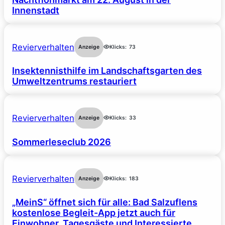
Innenstadt
Revierverhalten
Anzeige
Klicks:
73
Insektennisthilfe im Landschaftsgarten des
Umweltzentrums restauriert
Revierverhalten
Anzeige
Klicks:
33
Sommerleseclub 2026
Revierverhalten
Anzeige
Klicks:
183
„MeinS“ öffnet sich für alle: Bad Salzuflens
kostenlose Begleit-App jetzt auch für
Einwohner, Tagesgäste und Interessierte