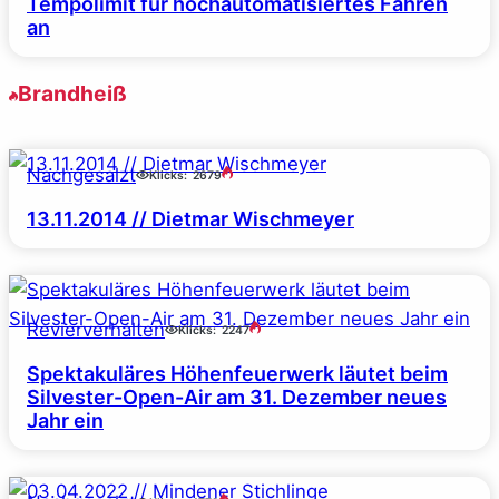
Tempolimit für hochautomatisiertes Fahren
an
Brandheiß
Nachgesalzt
Klicks:
2679
13.11.2014 // Dietmar Wischmeyer
Revierverhalten
Klicks:
2247
Spektakuläres Höhenfeuerwerk läutet beim
Silvester-Open-Air am 31. Dezember neues
Jahr ein