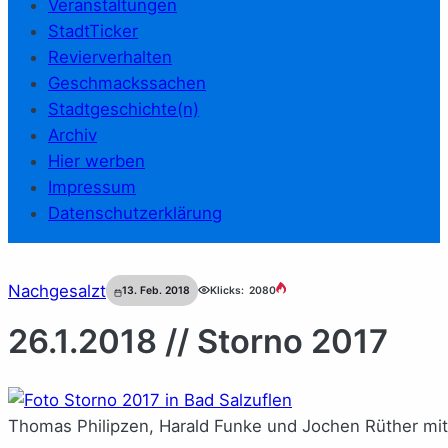
Veranstaltungen
StadtTicker
Revierverhalten
Geschmackssachen
Stadtgeschichte(n)
Archiv
Hier werben
Impressum
Datenschutzerklärung
Nachgesalzt
13. Feb. 2018
Klicks:
2080
26.1.2018 // Storno 2017
Thomas Philipzen, Harald Funke und Jochen Rüther mit 