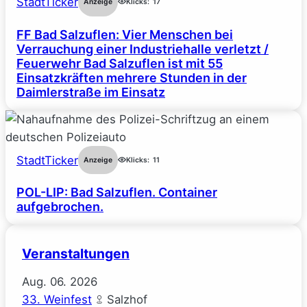
StadtTicker
Anzeige
Klicks:
17
FF Bad Salzuflen: Vier Menschen bei
Verrauchung einer Industriehalle verletzt /
Feuerwehr Bad Salzuflen ist mit 55
Einsatzkräften mehrere Stunden in der
Daimlerstraße im Einsatz
StadtTicker
Anzeige
Klicks:
11
POL-LIP: Bad Salzuflen. Container
aufgebrochen.
Veranstaltungen
Aug.
06.
2026
33. Weinfest
Salzhof