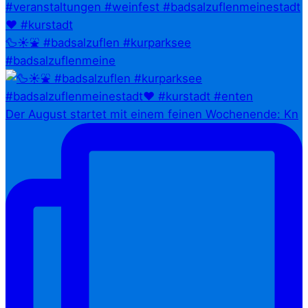
🦆☀️⛲ #badsalzuflen #kurparksee
#badsalzuflenmeine
Der August startet mit einem feinen Wochenende: Kn