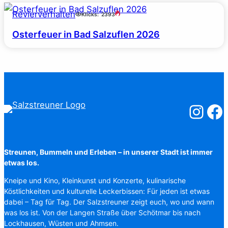
Revierverhalten
Klicks:
2393
Osterfeuer in Bad Salzuflen 2026
Salzstreuner
Salzst
Streunen, Bummeln und Erleben – in unserer Stadt ist immer
etwas los.
Kneipe und Kino, Kleinkunst und Konzerte, kulinarische
Köstlichkeiten und kulturelle Leckerbissen: Für jeden ist etwas
dabei – Tag für Tag. Der Salzstreuner zeigt euch, wo und wann
was los ist. Von der Langen Straße über Schötmar bis nach
Lockhausen, Wüsten und Ahmsen.