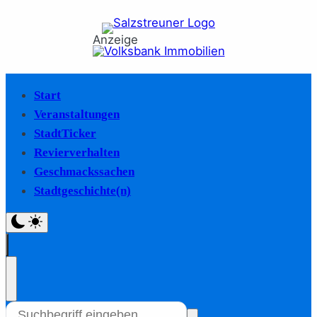
Anzeige
Start
Veranstaltungen
StadtTicker
Revierverhalten
Geschmackssachen
Stadtgeschichte(n)