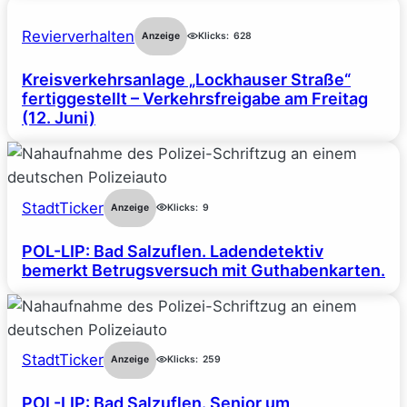
Revierverhalten
Anzeige
Klicks:
628
Kreisverkehrsanlage „Lockhauser Straße“
fertiggestellt – Verkehrsfreigabe am Freitag
(12. Juni)
StadtTicker
Anzeige
Klicks:
9
POL-LIP: Bad Salzuflen. Ladendetektiv
bemerkt Betrugsversuch mit Guthabenkarten.
StadtTicker
Anzeige
Klicks:
259
POL-LIP: Bad Salzuflen. Senior um