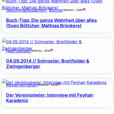
Geschmackssachen
, 
Bücher
Klicks:
2468
Buch-Tipp: Die ganze Wahrheit über alles
(Sven Böttcher, Mathias Bröckers)
Nachgesalzt
Klicks:
2916
04.09.2014 // Schroeter, Breitfelder &
Zwingenberger
Revierverhalten
Klicks:
3223
Der Vereinsmeier: Interview mit Feyhan
Karadeniz