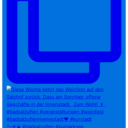
🦆☀️⛲ #badsalzuflen #kurparksee