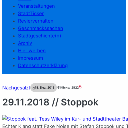
Veranstaltungen
StadtTicker
Revierverhalten
Geschmackssachen
Stadtgeschichte(n)
Archiv
Hier werben
Impressum
Datenschutzerklärung
Nachgesalzt
18. Dez. 2018
Klicks:
2822
29.11.2018 // Stoppok
Echter Klang statt Fake Noise mit Stefan Stoppok und T