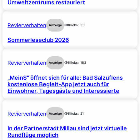
Umweltzentrums restauriert
Revierverhalten
Anzeige
Klicks:
33
Sommerleseclub 2026
Revierverhalten
Anzeige
Klicks:
183
„MeinS“ öffnet sich für alle: Bad Salzuflens
kostenlose Begleit-App jetzt auch für
Einwohner, Tagesgäste und Interessierte
Revierverhalten
Anzeige
Klicks:
21
In der Partnerstadt Millau sind jetzt virtuelle
Rundflüge möglich