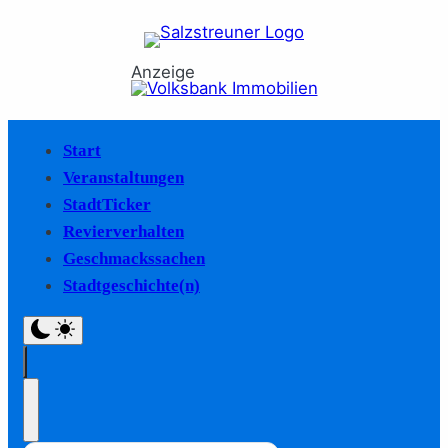
Anzeige
Start
Veranstaltungen
StadtTicker
Revierverhalten
Geschmackssachen
Stadtgeschichte(n)