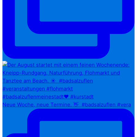
Neue Woche, neue Termine. 👋⁠ ⁠ #badsalzuflen #vera