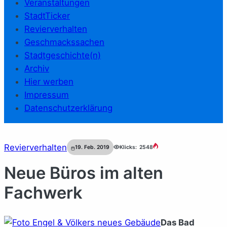
Veranstaltungen
StadtTicker
Revierverhalten
Geschmackssachen
Stadtgeschichte(n)
Archiv
Hier werben
Impressum
Datenschutzerklärung
Revierverhalten
19. Feb. 2019
Klicks:
2548
Neue Büros im alten
Fachwerk
Das Bad