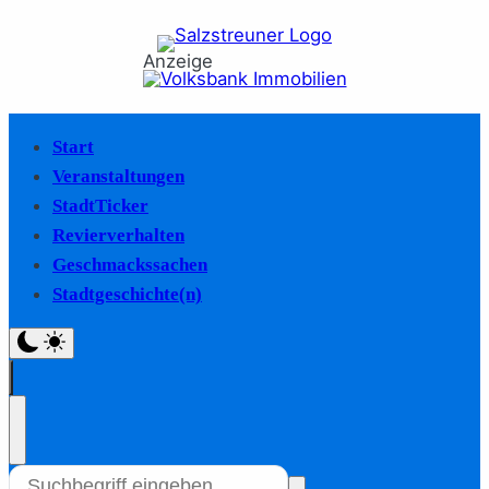
Anzeige
Start
Veranstaltungen
StadtTicker
Revierverhalten
Geschmackssachen
Stadtgeschichte(n)