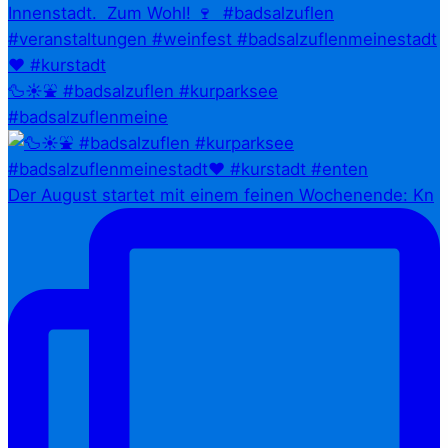
🦆☀️⛲ #badsalzuflen #kurparksee
#badsalzuflenmeine
Der August startet mit einem feinen Wochenende: Kn