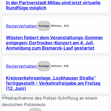
In der Partnerstadt Millau sind jetzt virtuelle
Rundflüge möglich
Revierverhalten
Anzeige
Klicks:
450
Wüsten fiebert dem Veranstaltungs-Sommer
entgegen: Dorfrocker-Konzert am 4. Juli,
Anmeldung zum Bismarck-Lauf gestartet
Revierverhalten
Anzeige
Klicks:
628
Kreisverkehrsanlage „Lockhauser Straße“
fertiggestellt – Verkehrsfreigabe am Freitag
(12. Juni)