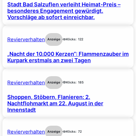
Stadt Bad Salzuflen verleiht Heimat-Preis –
besonderes Engagement gewürdigt.
Vorschläge ab sofort einreichbar.
Revierverhalten
Anzeige
Klicks:
122
„Nacht der 10.000 Kerzen“: Flammenzauber im
Kurpark erstmals an zwei Tagen
Revierverhalten
Anzeige
Klicks:
185
Shoppen, Stöbern, Flanieren: 2.
Nachtflohmarkt am 22. August in der
Innenstadt
Revierverhalten
Anzeige
Klicks:
72