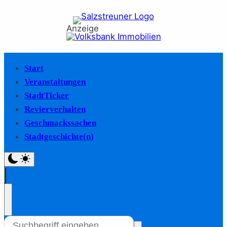
Anzeige
Start
Veranstaltungen
StadtTicker
Revierverhalten
Geschmackssachen
Stadtgeschichte(n)