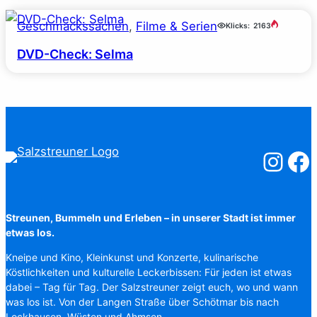
Geschmackssachen
, 
Filme & Serien
Klicks:
2163
DVD-Check: Selma
Salzstreuner
Salzst
Streunen, Bummeln und Erleben – in unserer Stadt ist immer
etwas los.
Kneipe und Kino, Kleinkunst und Konzerte, kulinarische
Köstlichkeiten und kulturelle Leckerbissen: Für jeden ist etwas
dabei – Tag für Tag. Der Salzstreuner zeigt euch, wo und wann
was los ist. Von der Langen Straße über Schötmar bis nach
Lockhausen, Wüsten und Ahmsen.