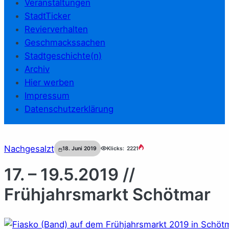
Veranstaltungen
StadtTicker
Revierverhalten
Geschmackssachen
Stadtgeschichte(n)
Archiv
Hier werben
Impressum
Datenschutzerklärung
Nachgesalzt
18. Juni 2019
Klicks:
2221
17. – 19.5.2019 //
Frühjahrsmarkt Schötmar