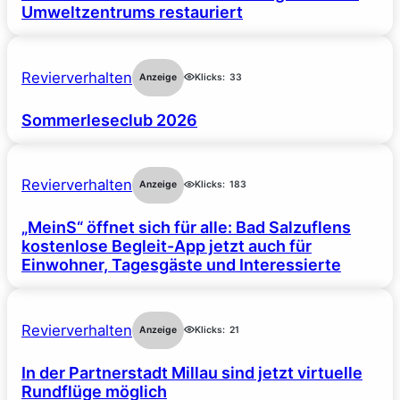
Umweltzentrums restauriert
Revierverhalten
Anzeige
Klicks:
33
Sommerleseclub 2026
Revierverhalten
Anzeige
Klicks:
183
„MeinS“ öffnet sich für alle: Bad Salzuflens
kostenlose Begleit-App jetzt auch für
Einwohner, Tagesgäste und Interessierte
Revierverhalten
Anzeige
Klicks:
21
In der Partnerstadt Millau sind jetzt virtuelle
Rundflüge möglich