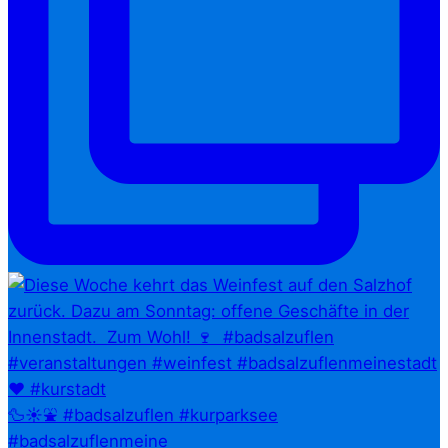
🦆☀️⛲ #badsalzuflen #kurparksee
#badsalzuflenmeine