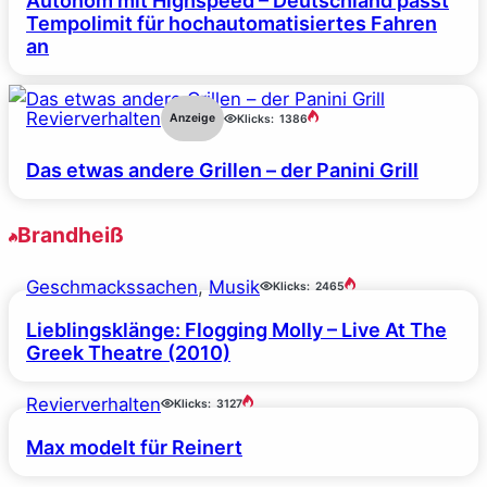
Autonom mit Highspeed – Deutschland passt
Tempolimit für hochautomatisiertes Fahren
an
Revierverhalten
Anzeige
Klicks:
1386
Das etwas andere Grillen – der Panini Grill
Brandheiß
Geschmackssachen
, 
Musik
Klicks:
2465
Lieblingsklänge: Flogging Molly – Live At The
Greek Theatre (2010)
Revierverhalten
Klicks:
3127
Max modelt für Reinert