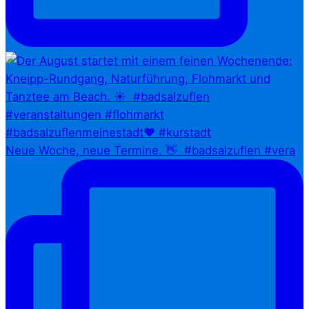
Neue Woche, neue Termine. 👋⁠ ⁠ #badsalzuflen #vera