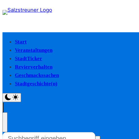
Start
Veranstaltungen
StadtTicker
Revierverhalten
Geschmackssachen
Stadtgeschichte(n)