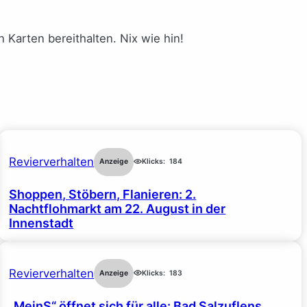
arten bereithalten. Nix wie hin!
Revierverhalten
Anzeige
Klicks:
184
Shoppen, Stöbern, Flanieren: 2.
Nachtflohmarkt am 22. August in der
Innenstadt
Revierverhalten
Anzeige
Klicks:
183
„MeinS“ öffnet sich für alle: Bad Salzuflens