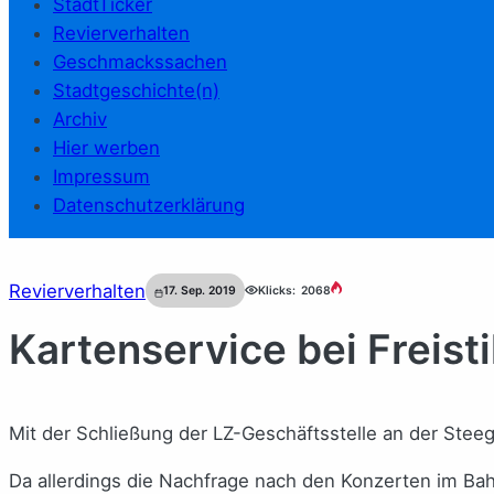
StadtTicker
Revierverhalten
Geschmackssachen
Stadtgeschichte(n)
Archiv
Hier werben
Impressum
Datenschutzerklärung
Revierverhalten
17. Sep. 2019
Klicks:
2068
Kartenservice bei Freisti
Mit der Schließung der LZ-Geschäftsstelle an der Steeg
Da allerdings die Nachfrage nach den Konzerten im Bahn