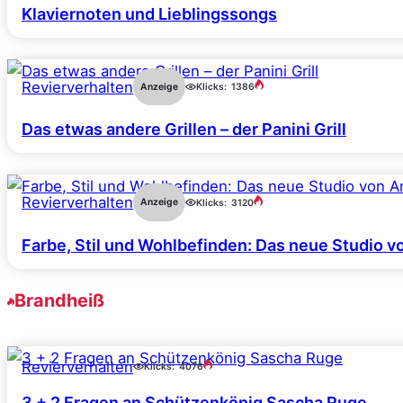
Klaviernoten und Lieblingssongs
Revierverhalten
Anzeige
Klicks:
1386
Das etwas andere Grillen – der Panini Grill
Revierverhalten
Anzeige
Klicks:
3120
Farbe, Stil und Wohlbefinden: Das neue Studio v
Brandheiß
Revierverhalten
Klicks:
4076
3 + 2 Fragen an Schützenkönig Sascha Ruge