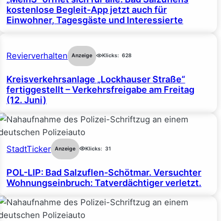
kostenlose Begleit-App jetzt auch für
Einwohner, Tagesgäste und Interessierte
Revierverhalten
Anzeige
Klicks:
628
Kreisverkehrsanlage „Lockhauser Straße“
fertiggestellt – Verkehrsfreigabe am Freitag
(12. Juni)
StadtTicker
Anzeige
Klicks:
31
POL-LIP: Bad Salzuflen-Schötmar. Versuchter
Wohnungseinbruch: Tatverdächtiger verletzt.