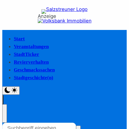
Anzeige
Start
Veranstaltungen
StadtTicker
Revierverhalten
Geschmackssachen
Stadtgeschichte(n)