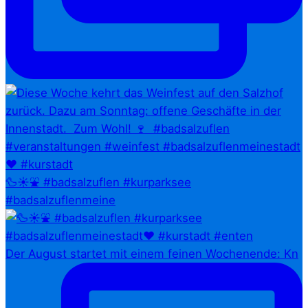
🦆☀️⛲ #badsalzuflen #kurparksee
#badsalzuflenmeine
Der August startet mit einem feinen Wochenende: Kn