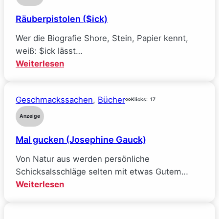
und
Räuberpistolen ($ick)
wie
ich
Wer die Biografie Shore, Stein, Papier kennt,
alle
weiß: $ick lässt…
meine
:
Weiterlesen
Ideale
Räuberpistolen
verlor
($ick)
(Sarah
Geschmackssachen
, 
Bücher
Klicks:
17
Wynn-
Anzeige
Williams)
Mal gucken (Josephine Gauck)
Von Natur aus werden persönliche
Schicksalsschläge selten mit etwas Gutem…
:
Weiterlesen
Mal
gucken