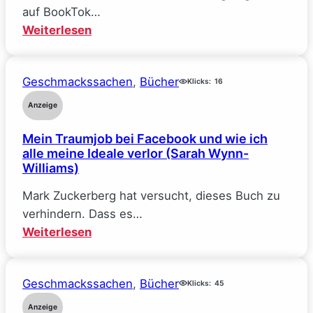
auf BookTok…
:
Weiterlesen
The
Deal
Geschmackssachen
, 
Bücher
–
Klicks:
16
Reine
Anzeige
Verhandlungssache
Mein Traumjob bei Facebook und wie ich
(Elle
alle meine Ideale verlor (Sarah Wynn-
Kennedy)
Williams)
Mark Zuckerberg hat versucht, dieses Buch zu
verhindern. Dass es…
:
Weiterlesen
Mein
Traumjob
Geschmackssachen
, 
Bücher
bei
Klicks:
45
Facebook
Anzeige