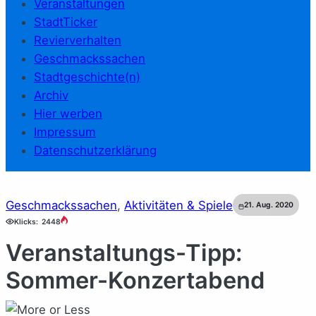
Veranstaltungen
StadtTicker
Revierverhalten
Geschmackssachen
Stadtgeschichte(n)
Archiv
Hier werben
Impressum
Datenschutzerklärung
Geschmackssachen
, 
Aktivitäten & Spiele
21. Aug. 2020
Klicks:
2448
Veranstaltungs-Tipp:
Sommer-Konzertabend