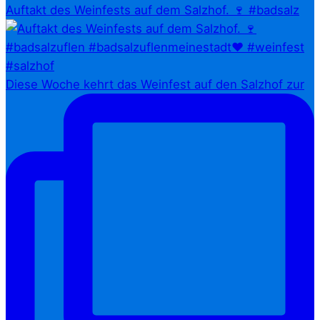
Auftakt des Weinfests auf dem Salzhof. 🍷 #badsalz
Diese Woche kehrt das Weinfest auf den Salzhof zur